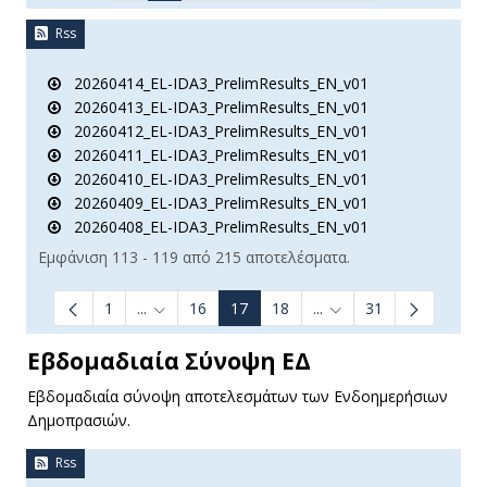
Rss
20260414_EL-IDA3_PrelimResults_EN_v01
20260413_EL-IDA3_PrelimResults_EN_v01
20260412_EL-IDA3_PrelimResults_EN_v01
20260411_EL-IDA3_PrelimResults_EN_v01
20260410_EL-IDA3_PrelimResults_EN_v01
20260409_EL-IDA3_PrelimResults_EN_v01
20260408_EL-IDA3_PrelimResults_EN_v01
Εμφάνιση 113 - 119 από 215 αποτελέσματα.
1
...
16
17
18
...
31
Ενδιάμεσες σελίδες Use TAB to navigate.
Ενδιάμεσες σελίδες Us
Εβδομαδιαία Σύνοψη ΕΔ
Εβδομαδιαία σύνοψη αποτελεσμάτων των Ενδοημερήσιων
Δημοπρασιών.
Rss