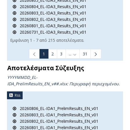
20260805_EL-IDA3_Results_EN_v01
20260804_EL-IDA3_Results_EN_v01
20260803_EL-IDA3_Results_EN_v01
20260802_EL-IDA3_Results_EN_v01
20260801_EL-IDA3_Results_EN_v01
20260731_EL-IDA3_Results_EN_v01
Εμφάνιση 1 - 7 από 215 αποτελέσματα.
1
2
3
...
31
Ενδιάμεσες σελίδες Use TAB t
Αποτελέσματα Σύζευξης
YYYYMMDD_EL-
IDA_PrelimResults_ΕΝ_v##.xlsx:
Περιγραφή περιεχομένου.
Rss
20260806_EL-IDA1_PrelimResults_EN_v01
20260803_EL-IDA1_PrelimResults_EN_v01
20260802_EL-IDA1_PrelimResults_EN_v01
20260801_EL-IDA1_PrelimResults_EN_v01