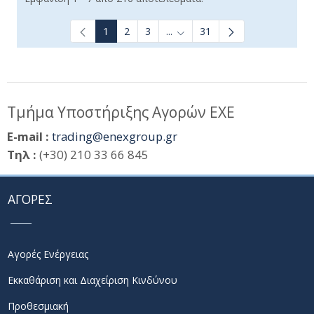
1
2
3
...
31
Ενδιάμεσες σελίδες Use TAB t
Τμήμα Υποστήριξης Αγορών ΕΧΕ
E-mail :
trading@enexgroup.gr
Τηλ :
(+30) 210 33 66 845
ΑΓΟΡΕΣ
Αγορές Ενέργειας
Εκκαθάριση και Διαχείριση Κινδύνου
Προθεσμιακή