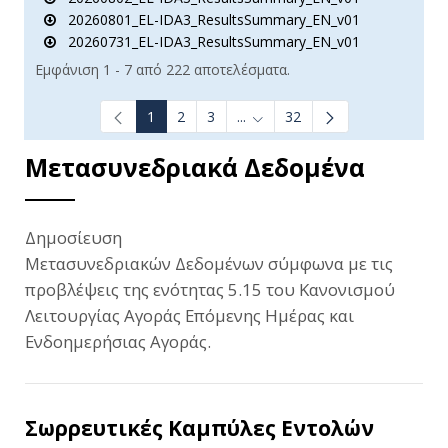
20260801_EL-IDA3_ResultsSummary_EN_v01
20260731_EL-IDA3_ResultsSummary_EN_v01
Εμφάνιση 1 - 7 από 222 αποτελέσματα.
1
2
3
...
32
Ενδιάμεσες σελίδες Use TAB t
Μετασυνεδριακά Δεδομένα
Δημοσίευση
Μετασυνεδριακών Δεδομένων σύμφωνα με τις
προβλέψεις της ενότητας 5.15 του Κανονισμού
Λειτουργίας Αγοράς Επόμενης Ημέρας και
Ενδοημερήσιας Αγοράς.
Σωρρευτικές Καμπύλες Εντολών