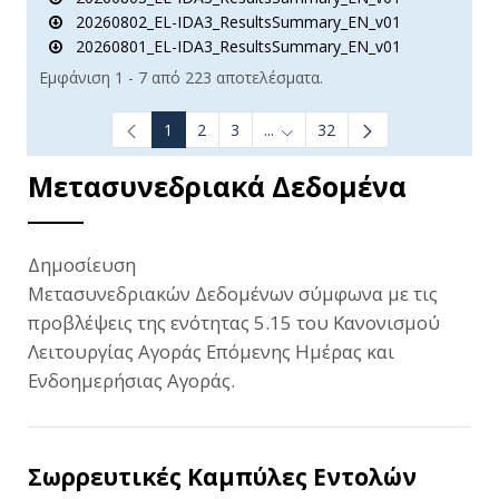
20260802_EL-IDA3_ResultsSummary_EN_v01
20260801_EL-IDA3_ResultsSummary_EN_v01
Εμφάνιση 1 - 7 από 223 αποτελέσματα.
1
2
3
...
32
Ενδιάμεσες σελίδες Use TAB t
Μετασυνεδριακά Δεδομένα
Δημοσίευση
Μετασυνεδριακών Δεδομένων σύμφωνα με τις
προβλέψεις της ενότητας 5.15 του Κανονισμού
Λειτουργίας Αγοράς Επόμενης Ημέρας και
Ενδοημερήσιας Αγοράς.
Σωρρευτικές Καμπύλες Εντολών