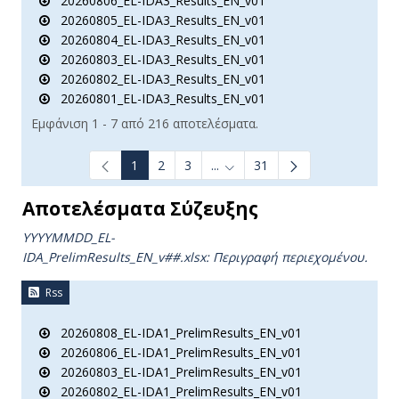
20260806_EL-IDA3_Results_EN_v01
20260805_EL-IDA3_Results_EN_v01
20260804_EL-IDA3_Results_EN_v01
20260803_EL-IDA3_Results_EN_v01
20260802_EL-IDA3_Results_EN_v01
20260801_EL-IDA3_Results_EN_v01
Εμφάνιση 1 - 7 από 216 αποτελέσματα.
1
2
3
...
31
Ενδιάμεσες σελίδες Use TAB t
Αποτελέσματα Σύζευξης
YYYYMMDD_EL-
IDA_PrelimResults_ΕΝ_v##.xlsx:
Περιγραφή περιεχομένου.
Rss
20260808_EL-IDA1_PrelimResults_EN_v01
20260806_EL-IDA1_PrelimResults_EN_v01
20260803_EL-IDA1_PrelimResults_EN_v01
20260802_EL-IDA1_PrelimResults_EN_v01