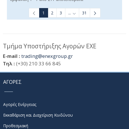
1
2
3
...
31
Ενδιάμεσες σελίδες Use TAB t
Τμήμα Υποστήριξης Αγορών ΕΧΕ
E-mail :
trading@enexgroup.gr
Τηλ :
(+30) 210 33 66 845
ΑΓΟΡΕΣ
Αγορές Ενέργειας
Εκκαθάριση και Διαχείριση Κινδύνου
Προθεσμιακή