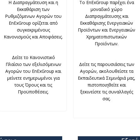
Η Διαπραγμάτευση και η
Το EnExGroup παρέχει ένα
Εκκαθάριση των
μοναδικό χώρο
Ρυθμιζόμενων Αγορών του
Διαπραγμάτευσης και
EnExGroup ορίζεται από
Εκκαθάρισης Ενεργειακών
συγκεκριμένους
Προϊόντων και Ενεργειακών
Κανονισμούς και Αποφάσεις.
Χρηματοπιστωτικών
Προϊόντων.
Δείτε το Κανονιστικό
Πλαίσιο των εξελισόμενων
Δείτε τις παρουσιάσεις των
Αγορών του EnExGroup και
Αγορών, ακολουθείστε τα
μείνετε ενημερωμένοι για
Εκπαιδευτικά Σεμινάριά μας,
τους Όρους και τις
πιστοποιηθείτε και
Προϋποθέσεις.
ξεκινείστε τις συναλλαγές
σας.