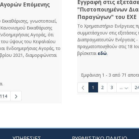
Εγγραφή στις εξετάσ
 Αγορών Επόμενης
"Πιστοποιημένων Δια
Παραγώγων" του ΕΧΕ
υ Εκκαθάρισης, γνωστοποιεί,
Το Χρηματιστήριο Ενέργειας 
υ Κανονισμού Εκκαθάρισης
συμμετάσχουν στις εξετάσεις
νδοημερήσιας Αγοράς, ότι
Διαπραγματευτών Ενέργειας 
 του ύψους του Κεφαλαίου
πραγματοποιηθούν στις 18 Ιο
αι Ενδοημερήσιας Αγοράς, το
βρίσκεται
εδώ
.
βρίου 2021, διαμορφώνεται
Εμφάνιση 1 - 3 από 71 αποτ
α.
1
2
3
...
2
Ενδιάμε
114
o navigate.
μεσες σελίδες Use TAB to navigate.
ΥΠΗΡΕΣΙΕΣ
ΡΥΘΜΙΣΤΙΚΟ ΠΛΑΙΣΙΟ