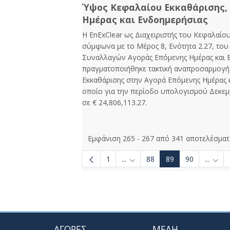
Ύψος Κεφαλαίου Εκκαθάρισης,
Ημέρας και Ενδοημερήσιας
Η EnExClear ως Διαχειριστής του Κεφαλαίο
σύμφωνα με το Μέρος 8, Ενότητα 2.27, το
Συναλλαγών Αγοράς Επόμενης Ημέρας και Ε
πραγματοποιήθηκε τακτική αναπροσαρμογή
Εκκαθάρισης στην Αγορά Επόμενης Ημέρας κ
οποίο για την περίοδο υπολογισμού Δεκεμ
σε € 24,806,113.27.
Εμφάνιση 265 - 267 από 341 αποτελέσματ
1
...
88
89
90
...
Ενδιάμεσες σελίδες Use TAB t
Ενδιά
ΑΓΟΡΕΣ
ΜΕΛΗ