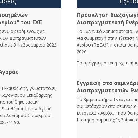
ώσεις
Εξετά
ποιημένων
Πρόσκληση διεξαγωγ
Αερίου" του ΕΧΕ
Διαπραγματευτή Ενέργ
υς ενδιαφερόμενους να
Το Ελληνικό Χρηματιστήριο Ε
ένων Διαπραγματευτών
για συμμετοχή στην εξέταση “
εί στις 8 Φεβρουαρίου 2022.
Αερίου (ΠΔΕΑ)”, η οποία θα 
2026.
Το πρόγραμμα και η σχετική 
Αγοράς
Εγγραφή στο σεμινάρ
υ Εκκαθάρισης, γνωστοποιεί,
Διαπραγματευτών Ενέ
υ Κανονισμού Εκκαθάρισης
Το Χρηματιστήριο Ενέργειας 
τοποιήθηκε τακτική
συμμετάσχουν στο σεμινάριο
Εκκαθάρισης στην Αγορά
Ενέργειας - Αερίου" που θα π
 υπολογισμού Οκτωβρίου -
Η αίτηση συμμετοχής βρίσκετ
08,741.90.