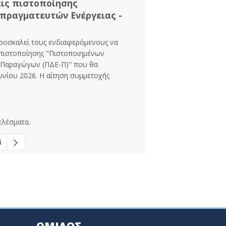
εις πιστοποίησης
πραγματευτών Ενέργειας -
προσκαλεί τους ενδιαφερόμενους να
 πιστοποίησης "Πιστοποιημένων
- Παραγώγων (ΠΔΕ-Π)" που θα
υνίου 2026. Η αίτηση συμμετοχής
ελέσματα.
4
σες σελίδες Use TAB to navigate.
ΟΜΙΛΟΣ