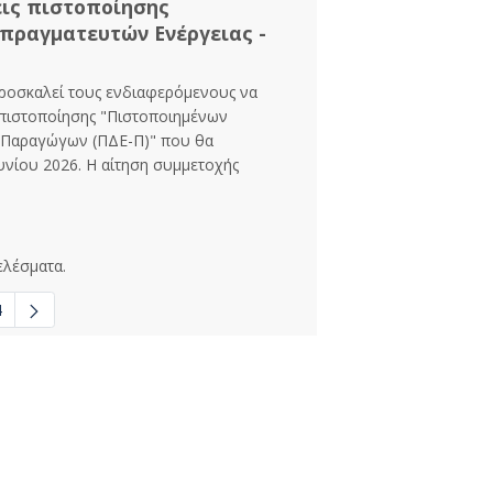
εις πιστοποίησης
πραγματευτών Ενέργειας -
προσκαλεί τους ενδιαφερόμενους να
 πιστοποίησης "Πιστοποιημένων
- Παραγώγων (ΠΔΕ-Π)" που θα
υνίου 2026. Η αίτηση συμμετοχής
ελέσματα.
4
σες σελίδες Use TAB to navigate.