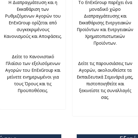
Η Διαπραγμάτευση και η
Το EnExGroup παρέχει ένα
Εκκαθάριση των
μοναδικό χώρο
Ρυθμιζόμενων Αγορών του
Διαπραγμάτευσης και
EnExGroup ορίζεται από
Εκκαθάρισης Ενεργειακών
συγκεκριμένους
Προϊόντων και Ενεργειακών
Κανονισμούς και Αποφάσεις.
Χρηματοπιστωτικών
Προϊόντων.
Δείτε το Κανονιστικό
Πλαίσιο των εξελισόμενων
Δείτε τις παρουσιάσεις των
Αγορών του EnExGroup και
Αγορών, ακολουθείστε τα
μείνετε ενημερωμένοι για
Εκπαιδευτικά Σεμινάριά μας,
τους Όρους και τις
πιστοποιηθείτε και
Προϋποθέσεις.
ξεκινείστε τις συναλλαγές
σας.