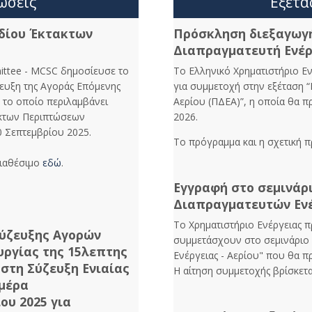
ώσεις
Εξετά
ιδίου Έκτακτων
Πρόσκληση διεξαγωγ
Διαπραγματευτή Ενέργ
ittee - MCSC δημοσίευσε το
Το Ελληνικό Χρηματιστήριο Ε
ζευξη της Αγοράς Επόμενης
για συμμετοχή στην εξέταση “
, το οποίο περιλαμβάνει
Αερίου (ΠΔΕΑ)”, η οποία θα 
τακτων Περιπτώσεων
2026.
30 Σεπτεμβρίου 2025.
Το πρόγραμμα και η σχετική 
διαθέσιμο
εδώ
.
Εγγραφή στο σεμινάρ
Διαπραγματευτών Ενέ
Το Χρηματιστήριο Ενέργειας 
Σύζευξης Αγορών
συμμετάσχουν στο σεμινάριο
υργίας της 15λεπτης
Ενέργειας - Αερίου" που θα π
στη Σύζευξη Ενιαίας
Η αίτηση συμμετοχής βρίσκετ
ημέρα
ου 2025 για