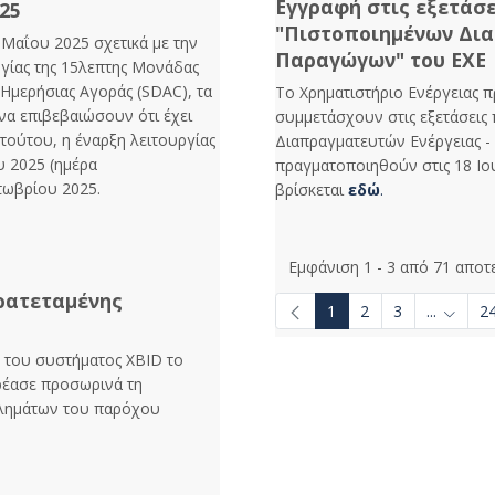
Εγγραφή στις εξετάσ
25
"Πιστοποιημένων Δια
 Μαΐου 2025 σχετικά με την
Παραγώγων" του ΕΧΕ
γίας της 15λεπτης Μονάδας
Ημερήσιας Αγοράς (SDAC), τα
Το Χρηματιστήριο Ενέργειας 
να επιβεβαιώσουν ότι έχει
συμμετάσχουν στις εξετάσεις
 τούτου, η έναρξη λειτουργίας
Διαπραγματευτών Ενέργειας 
υ 2025 (ημέρα
πραγματοποιηθούν στις 18 Ιο
τωβρίου 2025.
βρίσκεται
εδώ
.
Εμφάνιση 1 - 3 από 71 αποτ
ρατεταμένης
1
2
3
...
2
Ενδιάμε
 του συστήματος XBID το
ρέασε προσωρινά τη
βλημάτων του παρόχου