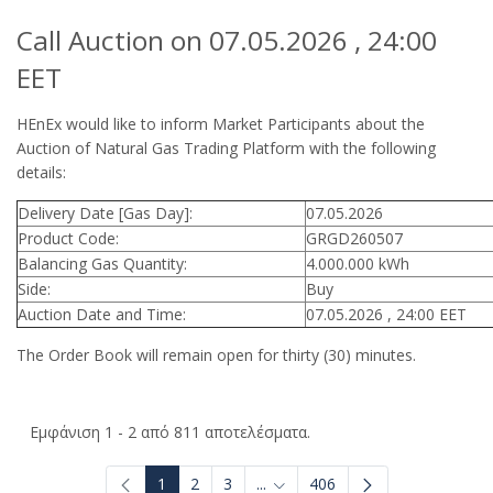
Call Auction on 07.05.2026 , 24:00
EET
HEnEx would like to inform Market Participants about the
Auction of Natural Gas Trading Platform with the following
details:
Delivery Date [Gas Day]:
07.05.2026
Product Code:
GRGD260507
Balancing Gas Quantity:
4.000.000 kWh
Side:
Buy
Auction Date and Time:
07.05.2026 , 24:00 EET
The Order Book will remain open for thirty (30) minutes.
Εμφάνιση 1 - 2 από 811 αποτελέσματα.
1
2
3
...
406
Ενδιάμεσες σελίδες Use TAB to