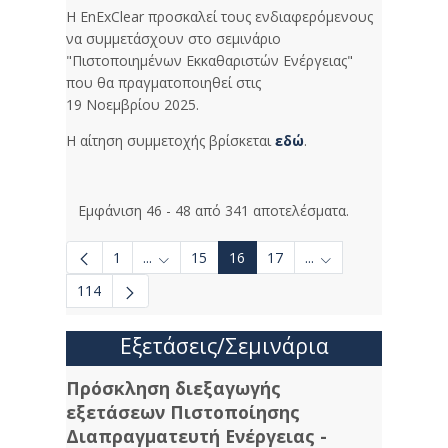
Η EnExClear προσκαλεί τους ενδιαφερόμενους
να συμμετάσχουν στο σεμινάριο
"Πιστοποιημένων Εκκαθαριστών Ενέργειας"
που θα πραγματοποιηθεί στις
19 Νοεμβρίου 2025.
Η αίτηση συμμετοχής βρίσκεται
εδώ
.
Εμφάνιση 46 - 48 από 341 αποτελέσματα.
1
...
15
16
17
...
Ενδιάμεσες σελίδες Use TAB to navigate.
Ενδιάμεσες σελίδες 
114
Εξετάσεις/Σεμινάρια
Πρόσκληση διεξαγωγής
εξετάσεων Πιστοποίησης
Διαπραγματευτή Ενέργειας -