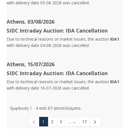
with delivery date 05-08-2026 was cancelled.
Athens, 03/08/2026
SIDC Intraday Auction: IDA Cancellation
Due to technical reasons or market issues, the auction
IDA1
with delivery date 04-08-2026 was cancelled.
Athens, 15/07/2026
SIDC Intraday Auction: IDA Cancellation
Due to technical reasons or market issues, the auction
IDA1
with delivery date 16-07-2026 was cancelled.
Εμφάνιση 1 - 4 από 67 αποτελέσματα.
1
2
3
...
17
Ενδιάμεσες σελίδες Use TAB t