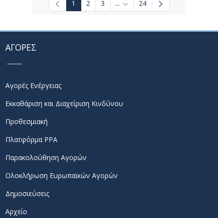
1
2
3
...
24
Ενδιάμεσες σελίδες Use TAB t
ΑΓΟΡΕΣ
Αγορές Ενέργειας
Εκκαθάριση και Διαχείριση Κινδύνου
Προθεσμιακή
Πλατφόρμα PPA
Παρακολούθηση Αγορών
Ολοκλήρωση Ευρωπαϊκών Αγορών
Δημοσιεύσεις
Αρχείο