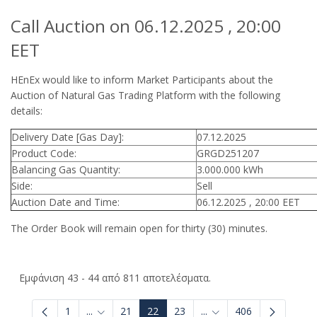
Call Auction on 06.12.2025 , 20:00
EET
HEnEx would like to inform Market Participants about the
Auction of Natural Gas Trading Platform with the following
details:
Delivery Date [Gas Day]:
07.12.2025
Product Code:
GRGD251207
Balancing Gas Quantity:
3.000.000 kWh
Side:
Sell
Auction Date and Time:
06.12.2025 , 20:00 EET
The Order Book will remain open for thirty (30) minutes.
Εμφάνιση 43 - 44 από 811 αποτελέσματα.
1
...
21
22
23
...
406
Ενδιάμεσες σελίδες Use TAB to navigate.
Ενδιάμεσες σελίδες Use