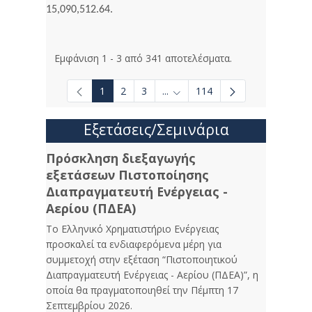
15,090,512.64.
Εμφάνιση 1 - 3 από 341 αποτελέσματα.
1
2
3
...
114
Ενδιάμεσες σελίδες Use TAB to
Εξετάσεις/Σεμινάρια
Πρόσκληση διεξαγωγής
εξετάσεων Πιστοποίησης
Διαπραγματευτή Ενέργειας -
Αερίου (ΠΔΕΑ)
Το Ελληνικό Χρηματιστήριο Ενέργειας
προσκαλεί τα ενδιαφερόμενα μέρη για
συμμετοχή στην εξέταση “Πιστοποιητικού
Διαπραγματευτή Ενέργειας - Αερίου (ΠΔΕΑ)”, η
οποία θα πραγματοποιηθεί την Πέμπτη 17
Σεπτεμβρίου 2026.