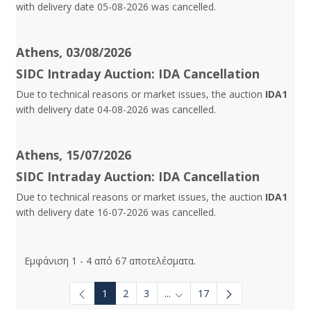
with delivery date 05-08-2026 was cancelled.
Athens, 03/08/2026
SIDC Intraday Auction: IDA Cancellation
Due to technical reasons or market issues, the auction
IDA1
with delivery date 04-08-2026 was cancelled.
Athens, 15/07/2026
SIDC Intraday Auction: IDA Cancellation
Due to technical reasons or market issues, the auction
IDA1
with delivery date 16-07-2026 was cancelled.
Εμφάνιση 1 - 4 από 67 αποτελέσματα.
1
2
3
...
17
Ενδιάμεσες σελίδες Use TAB t