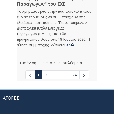
Παραγώγων" του ΕΧΕ
Το Χρηματιστήριο Ενέργειας προσκαλεί τους
ενδιαφερόμενους να συμμετάσχουν στις
εξετάσεις πιστοποίησης "Πιστοποιημένων
Διαπραγματευτών Ενέργειας -
Παραγώγων (ΠΔΕ-Π)" που θα
πραγματοποιηθούν στις 18 Ιουνίου 2026. Η
αίτηση συμμετοχής βρίσκεται
εδώ
.
Εμφάνιση 1 - 3 από 71 αποτελέσματα.
1
2
3
...
24
Ενδιάμεσες σελίδες Use TAB t
ΑΓΟΡΕΣ