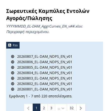
Σωρευτικές Καμπύλες Εντολών
Αγοράς/Πώλησης
YYYYMMDD_EL-DAM_AggrCurves_ΕΝ_v##.xlsx:
Περιγραφή περιεχομένου.
Rss
20260807_EL-DAM_NDPS_EN_v01
20260806_EL-DAM_NDPS_EN_v01
20260805_EL-DAM_NDPS_EN_v01
20260804_EL-DAM_NDPS_EN_v01
20260803_EL-DAM_NDPS_EN_v01
20260802_EL-DAM_NDPS_EN_v01
20260801_EL-DAM_NDPS_EN_v01
Εμφάνιση 1 - 7 από 220 αποτελέσματα.
1
2
3
...
32
Ενδιάμεσες σελίδες Use TAB to