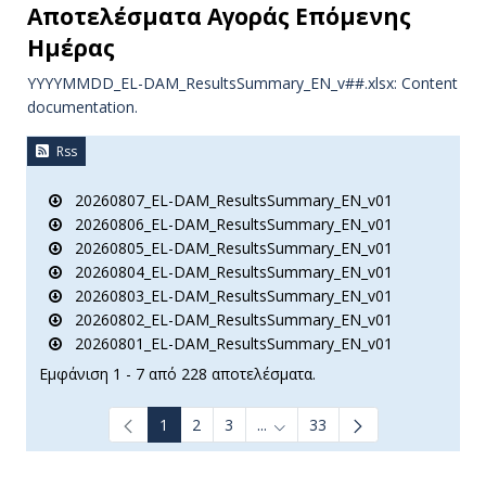
Αποτελέσματα Aγοράς Επόμενης
Ημέρας
YYYYMMDD_EL-DAM_ResultsSummary_EN_v##.xlsx: Content
documentation.
Rss
20260807_EL-DAM_ResultsSummary_EN_v01
20260806_EL-DAM_ResultsSummary_EN_v01
20260805_EL-DAM_ResultsSummary_EN_v01
20260804_EL-DAM_ResultsSummary_EN_v01
20260803_EL-DAM_ResultsSummary_EN_v01
20260802_EL-DAM_ResultsSummary_EN_v01
20260801_EL-DAM_ResultsSummary_EN_v01
Εμφάνιση 1 - 7 από 228 αποτελέσματα.
1
2
3
...
33
Ενδιάμεσες σελίδες Use TAB t