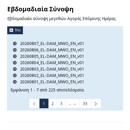
Εβδομαδιαία Σύνοψη
Εβδομαδιαία σύνοψη μεγεθών Αγοράς Επόμενης Ημέρας.
Rss
20260807_EL-DAM_MWO_EN_v01
20260806_EL-DAM_MWO_EN_v01
20260805_EL-DAM_MWO_EN_v01
20260804_EL-DAM_MWO_EN_v01
20260803_EL-DAM_MWO_EN_v01
20260802_EL-DAM_MWO_EN_v01
20260801_EL-DAM_MWO_EN_v01
Εμφάνιση 1 - 7 από 225 αποτελέσματα.
1
2
3
...
33
Ενδιάμεσες σελίδες Use TAB t