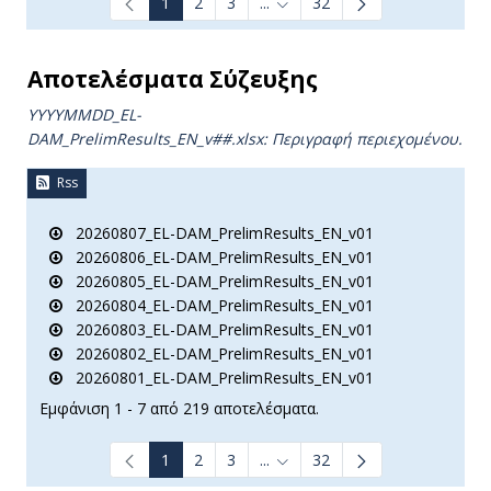
1
2
3
...
32
Ενδιάμεσες σελίδες Use TAB t
Αποτελέσματα Σύζευξης
YYYYMMDD_EL-
DAM_PrelimResults_ΕΝ_v##.xlsx: Περιγραφή περιεχομένου.
Rss
20260807_EL-DAM_PrelimResults_EN_v01
20260806_EL-DAM_PrelimResults_EN_v01
20260805_EL-DAM_PrelimResults_EN_v01
20260804_EL-DAM_PrelimResults_EN_v01
20260803_EL-DAM_PrelimResults_EN_v01
20260802_EL-DAM_PrelimResults_EN_v01
20260801_EL-DAM_PrelimResults_EN_v01
Εμφάνιση 1 - 7 από 219 αποτελέσματα.
1
2
3
...
32
Ενδιάμεσες σελίδες Use TAB t