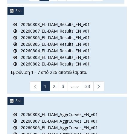
Rss
20260808_EL-DAM_Results_EN_v01
20260807_EL-DAM_Results_EN_v01
20260806_EL-DAM_Results_EN_v01
20260805_EL-DAM_Results_EN_v01
20260804_EL-DAM_Results_EN_v01
20260803_EL-DAM_Results_EN_v01
20260802_EL-DAM_Results_EN_v01
Εμφάνιση 1 - 7 από 226 αποτελέσματα.
1
2
3
...
33
Ενδιάμεσες σελίδες Use TAB t
Rss
20260808_EL-DAM_AggrCurves_EN_v01
20260807_EL-DAM_AggrCurves_EN_v01
20260806_EL-DAM_AggrCurves_EN_v01