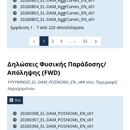
20260805_EL-DAM_AggrCurves_EN_v01
20260804_EL-DAM_AggrCurves_EN_v01
20260803_EL-DAM_AggrCurves_EN_v01
20260802_EL-DAM_AggrCurves_EN_v01
Εμφάνιση 1 - 7 από 220 αποτελέσματα.
1
2
3
...
32
Ενδιάμεσες σελίδες Use TAB t
Δηλώσεις Φυσικής Παράδοσης/
Απόληψης (FWD)
YYYYMMDD_EL-DAM_POSNOMs_ΕΝ_v##.xlsx: Περιγραφή
περιεχομένου.
Rss
20260308_EL-DAM_POSNOMs_EN_v01
20260307_EL-DAM_POSNOMs_EN_v01
20260306_EL-DAM_POSNOMs_EN_v01