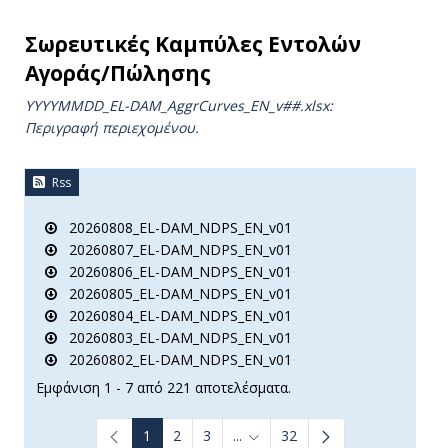
Σωρευτικές Καμπύλες Εντολών
Αγοράς/Πώλησης
YYYYMMDD_EL-DAM_AggrCurves_ΕΝ_v##.xlsx:
Περιγραφή περιεχομένου.
Rss
20260808_EL-DAM_NDPS_EN_v01
20260807_EL-DAM_NDPS_EN_v01
20260806_EL-DAM_NDPS_EN_v01
20260805_EL-DAM_NDPS_EN_v01
20260804_EL-DAM_NDPS_EN_v01
20260803_EL-DAM_NDPS_EN_v01
20260802_EL-DAM_NDPS_EN_v01
Εμφάνιση 1 - 7 από 221 αποτελέσματα.
1
2
3
...
32
Ενδιάμεσες σελίδες Use TAB to