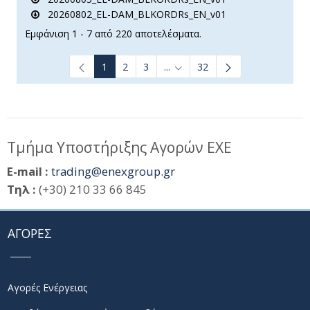
20260802_EL-DAM_BLKORDRs_EN_v01
Εμφάνιση 1 - 7 από 220 αποτελέσματα.
1
2
3
...
32
Ενδιάμεσες σελίδες Use TAB t
Τμήμα Υποστήριξης Αγορών ΕΧΕ
E-mail :
trading@enexgroup.gr
Τηλ :
(+30) 210 33 66 845
ΑΓΟΡΕΣ
Αγορές Ενέργειας