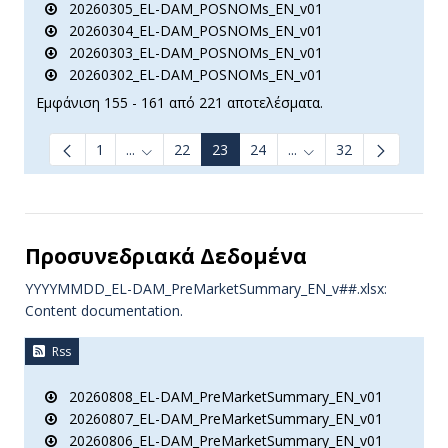
20260305_EL-DAM_POSNOMs_EN_v01
20260304_EL-DAM_POSNOMs_EN_v01
20260303_EL-DAM_POSNOMs_EN_v01
20260302_EL-DAM_POSNOMs_EN_v01
Εμφάνιση 155 - 161 από 221 αποτελέσματα.
1
...
22
23
24
...
32
Ενδιάμεσες σελίδες Use TAB to navigate.
Ενδιάμεσες σελίδες Us
Προσυνεδριακά Δεδομένα
YYYYMMDD_EL-DAM_PreMarketSummary_EN_v##.xlsx:
Content documentation.
Rss
20260808_EL-DAM_PreMarketSummary_EN_v01
20260807_EL-DAM_PreMarketSummary_EN_v01
20260806_EL-DAM_PreMarketSummary_EN_v01