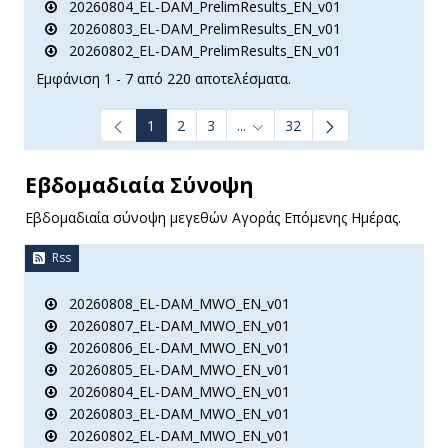
20260804_EL-DAM_PrelimResults_EN_v01
20260803_EL-DAM_PrelimResults_EN_v01
20260802_EL-DAM_PrelimResults_EN_v01
Εμφάνιση 1 - 7 από 220 αποτελέσματα.
1
2
3
...
32
Ενδιάμεσες σελίδες Use TAB t
Εβδομαδιαία Σύνοψη
Εβδομαδιαία σύνοψη μεγεθών Αγοράς Επόμενης Ημέρας.
Rss
20260808_EL-DAM_MWO_EN_v01
20260807_EL-DAM_MWO_EN_v01
20260806_EL-DAM_MWO_EN_v01
20260805_EL-DAM_MWO_EN_v01
20260804_EL-DAM_MWO_EN_v01
20260803_EL-DAM_MWO_EN_v01
20260802_EL-DAM_MWO_EN_v01