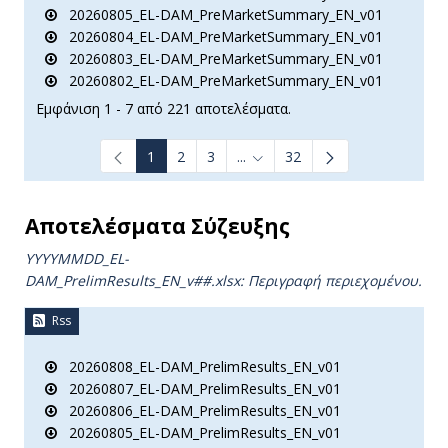
20260805_EL-DAM_PreMarketSummary_EN_v01
20260804_EL-DAM_PreMarketSummary_EN_v01
20260803_EL-DAM_PreMarketSummary_EN_v01
20260802_EL-DAM_PreMarketSummary_EN_v01
Εμφάνιση 1 - 7 από 221 αποτελέσματα.
1
2
3
...
32
Ενδιάμεσες σελίδες Use TAB t
Αποτελέσματα Σύζευξης
YYYYMMDD_EL-
DAM_PrelimResults_ΕΝ_v##.xlsx: Περιγραφή περιεχομένου.
Rss
20260808_EL-DAM_PrelimResults_EN_v01
20260807_EL-DAM_PrelimResults_EN_v01
20260806_EL-DAM_PrelimResults_EN_v01
20260805_EL-DAM_PrelimResults_EN_v01