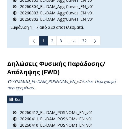
20260805_EL-DAM_AggrCurves_EN_v01
20260804_EL-DAM_AggrCurves_EN_v01
20260803_EL-DAM_AggrCurves_EN_v01
20260802_EL-DAM_AggrCurves_EN_v01
Εμφάνιση 1 - 7 από 220 αποτελέσματα.
1
2
3
...
32
Ενδιάμεσες σελίδες Use TAB t
Δηλώσεις Φυσικής Παράδοσης/
Απόληψης (FWD)
YYYYMMDD_EL-DAM_POSNOMs_ΕΝ_v##.xlsx: Περιγραφή
περιεχομένου.
Rss
20260412_EL-DAM_POSNOMs_EN_v01
20260411_EL-DAM_POSNOMs_EN_v01
20260410_EL-DAM_POSNOMs_EN_v01