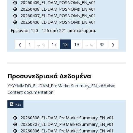
20260409_EL-DAM_POSNOMs_EN_v01
20260408_EL-DAM_POSNOMs_EN_v01
20260407_EL-DAM_POSNOMs_EN_v01
20260406_EL-DAM_POSNOMs_EN_v01
Εμφάνιση 120 - 126 από 221 αποτελέσματα.
1
...
17
18
19
...
32
Ενδιάμεσες σελίδες Use TAB to navigate.
Ενδιάμεσες σελίδες Us
Προσυνεδριακά Δεδομένα
YYYYMMDD_EL-DAM_PreMarketSummary_EN_v##.xlsx:
Content documentation.
Rss
20260808_EL-DAM_PreMarketSummary_EN_v01
20260807_EL-DAM_PreMarketSummary_EN_v01
20260806_EL-DAM_PreMarketSummary_EN_v01