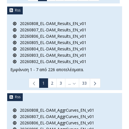
Rss
20260808_EL-DAM_Results_EN_v01
20260807_EL-DAM_Results_EN_v01
20260806_EL-DAM_Results_EN_v01
20260805_EL-DAM_Results_EN_v01
20260804_EL-DAM_Results_EN_v01
20260803_EL-DAM_Results_EN_v01
20260802_EL-DAM_Results_EN_v01
Εμφάνιση 1 - 7 από 226 αποτελέσματα.
1
2
3
...
33
Ενδιάμεσες σελίδες Use TAB t
Rss
20260808_EL-DAM_AggrCurves_EN_v01
20260807_EL-DAM_AggrCurves_EN_v01
20260806_EL-DAM_AggrCurves_EN_v01