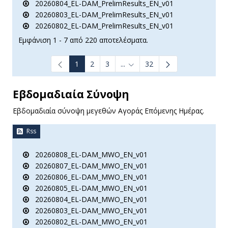
20260804_EL-DAM_PrelimResults_EN_v01
20260803_EL-DAM_PrelimResults_EN_v01
20260802_EL-DAM_PrelimResults_EN_v01
Εμφάνιση 1 - 7 από 220 αποτελέσματα.
1
2
3
...
32
Ενδιάμεσες σελίδες Use TAB t
Εβδομαδιαία Σύνοψη
Εβδομαδιαία σύνοψη μεγεθών Αγοράς Επόμενης Ημέρας.
Rss
20260808_EL-DAM_MWO_EN_v01
20260807_EL-DAM_MWO_EN_v01
20260806_EL-DAM_MWO_EN_v01
20260805_EL-DAM_MWO_EN_v01
20260804_EL-DAM_MWO_EN_v01
20260803_EL-DAM_MWO_EN_v01
20260802_EL-DAM_MWO_EN_v01