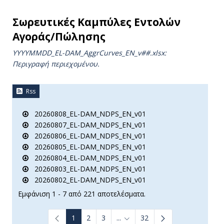
Σωρευτικές Καμπύλες Εντολών
Αγοράς/Πώλησης
YYYYMMDD_EL-DAM_AggrCurves_ΕΝ_v##.xlsx:
Περιγραφή περιεχομένου.
Rss
20260808_EL-DAM_NDPS_EN_v01
20260807_EL-DAM_NDPS_EN_v01
20260806_EL-DAM_NDPS_EN_v01
20260805_EL-DAM_NDPS_EN_v01
20260804_EL-DAM_NDPS_EN_v01
20260803_EL-DAM_NDPS_EN_v01
20260802_EL-DAM_NDPS_EN_v01
Εμφάνιση 1 - 7 από 221 αποτελέσματα.
1
2
3
...
32
Ενδιάμεσες σελίδες Use TAB to