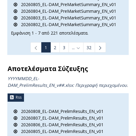
20260805_EL-DAM_PreMarketSummary_EN_v01
20260804_EL-DAM_PreMarketSummary_EN_v01
20260803_EL-DAM_PreMarketSummary_EN_v01
20260802_EL-DAM_PreMarketSummary_EN_v01
Εμφάνιση 1 - 7 από 221 αποτελέσματα.
1
2
3
...
32
Ενδιάμεσες σελίδες Use TAB t
Αποτελέσματα Σύζευξης
YYYYMMDD_EL-
DAM_PrelimResults_ΕΝ_v##.xlsx: Περιγραφή περιεχομένου.
Rss
20260808_EL-DAM_PrelimResults_EN_v01
20260807_EL-DAM_PrelimResults_EN_v01
20260806_EL-DAM_PrelimResults_EN_v01
20260805_EL-DAM_PrelimResults_EN_v01