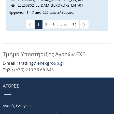
20260802_EL-DAM_BLKORDRs_EN_v01
Εμφάνιση 1 - 7 από 220 αποτελέσματα.
1
2
3
...
32
Ενδιάμεσες σελίδες Use TAB t
Τμήμα Υποστήριξης Αγορών ΕΧΕ
E-mail :
trading@enexgroup.gr
Τηλ :
(+30) 210 33 66 845
ΑΓΟΡΕΣ
Αγορές Ενέργειας