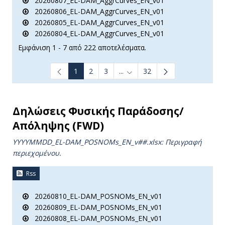
20260807_EL-DAM_AggrCurves_EN_v01
20260806_EL-DAM_AggrCurves_EN_v01
20260805_EL-DAM_AggrCurves_EN_v01
20260804_EL-DAM_AggrCurves_EN_v01
Εμφάνιση 1 - 7 από 222 αποτελέσματα.
1
2
3
...
32
Ενδιάμεσες σελίδες Use TAB t
Δηλώσεις Φυσικής Παράδοσης/
Απόληψης (FWD)
YYYYMMDD_EL-DAM_POSNOMs_ΕΝ_v##.xlsx: Περιγραφή
περιεχομένου.
Rss
20260810_EL-DAM_POSNOMs_EN_v01
20260809_EL-DAM_POSNOMs_EN_v01
20260808_EL-DAM_POSNOMs_EN_v01