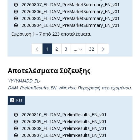
20260807_EL-DAM_PreMarketSummary_EN_v01
20260806_EL-DAM_PreMarketSummary_EN_v01
20260805_EL-DAM_PreMarketSummary_EN_v01
20260804_EL-DAM_PreMarketSummary_EN_v01
Εμφάνιση 1 - 7 από 223 αποτελέσματα.
1
2
3
...
32
Ενδιάμεσες σελίδες Use TAB t
Αποτελέσματα Σύζευξης
YYYYMMDD_EL-
DAM_PrelimResults_ΕΝ_v##.xlsx: Περιγραφή περιεχομένου.
Rss
20260810_EL-DAM_PrelimResults_EN_v01
20260809_EL-DAM_PrelimResults_EN_v01
20260808_EL-DAM_PrelimResults_EN_v01
20260807_EL-DAM_PrelimResults_EN_v01