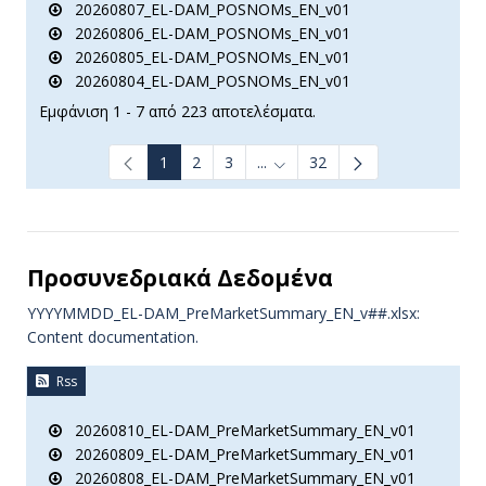
20260807_EL-DAM_POSNOMs_EN_v01
20260806_EL-DAM_POSNOMs_EN_v01
20260805_EL-DAM_POSNOMs_EN_v01
20260804_EL-DAM_POSNOMs_EN_v01
Εμφάνιση 1 - 7 από 223 αποτελέσματα.
1
2
3
...
32
Ενδιάμεσες σελίδες Use TAB t
Προσυνεδριακά Δεδομένα
YYYYMMDD_EL-DAM_PreMarketSummary_EN_v##.xlsx:
Content documentation.
Rss
20260810_EL-DAM_PreMarketSummary_EN_v01
20260809_EL-DAM_PreMarketSummary_EN_v01
20260808_EL-DAM_PreMarketSummary_EN_v01