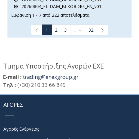
20260804_EL-DAM_BLKORDRs_EN_v01
Εμφάνιση 1 - 7 από 222 αποτελέσματα.
1
2
3
...
32
Ενδιάμεσες σελίδες Use TAB t
Τμήμα Υποστήριξης Αγορών ΕΧΕ
E-mail :
trading@enexgroup.gr
Τηλ :
(+30) 210 33 66 845
ΑΓΟΡΕΣ
Αγορές Ενέργειας