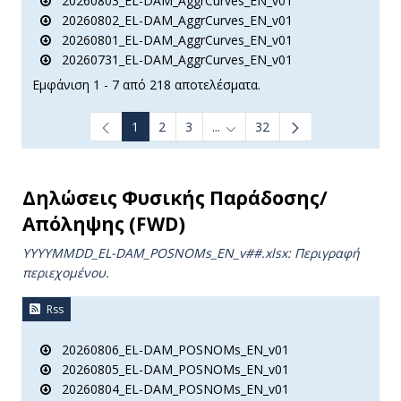
20260803_EL-DAM_AggrCurves_EN_v01
20260802_EL-DAM_AggrCurves_EN_v01
20260801_EL-DAM_AggrCurves_EN_v01
20260731_EL-DAM_AggrCurves_EN_v01
Εμφάνιση 1 - 7 από 218 αποτελέσματα.
1
2
3
...
32
Ενδιάμεσες σελίδες Use TAB t
Δηλώσεις Φυσικής Παράδοσης/
Απόληψης (FWD)
YYYYMMDD_EL-DAM_POSNOMs_ΕΝ_v##.xlsx: Περιγραφή
περιεχομένου.
Rss
20260806_EL-DAM_POSNOMs_EN_v01
20260805_EL-DAM_POSNOMs_EN_v01
20260804_EL-DAM_POSNOMs_EN_v01