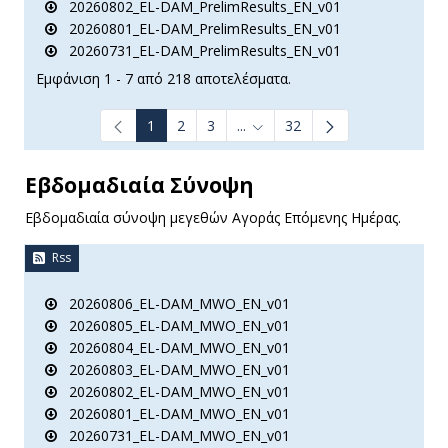
20260802_EL-DAM_PrelimResults_EN_v01
20260801_EL-DAM_PrelimResults_EN_v01
20260731_EL-DAM_PrelimResults_EN_v01
Εμφάνιση 1 - 7 από 218 αποτελέσματα.
1
2
3
...
32
Ενδιάμεσες σελίδες Use TAB t
Εβδομαδιαία Σύνοψη
Εβδομαδιαία σύνοψη μεγεθών Αγοράς Επόμενης Ημέρας.
Rss
20260806_EL-DAM_MWO_EN_v01
20260805_EL-DAM_MWO_EN_v01
20260804_EL-DAM_MWO_EN_v01
20260803_EL-DAM_MWO_EN_v01
20260802_EL-DAM_MWO_EN_v01
20260801_EL-DAM_MWO_EN_v01
20260731_EL-DAM_MWO_EN_v01