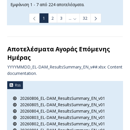
Εμφάνιση 1 - 7 από 224 αποτελέσματα.
1
2
3
...
32
Ενδιάμεσες σελίδες Use TAB t
Αποτελέσματα Aγοράς Επόμενης
Ημέρας
YYYYMMDD_EL-DAM_ResultsSummary_EN_v##.xlsx: Content
documentation.
Rss
20260806_EL-DAM_ResultsSummary_EN_v01
20260805_EL-DAM_ResultsSummary_EN_v01
20260804_EL-DAM_ResultsSummary_EN_v01
20260803_EL-DAM_ResultsSummary_EN_v01
20260802_EL-DAM_ResultsSummary_EN_v01