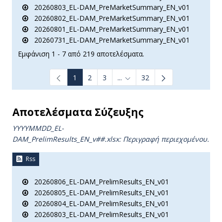
20260803_EL-DAM_PreMarketSummary_EN_v01
20260802_EL-DAM_PreMarketSummary_EN_v01
20260801_EL-DAM_PreMarketSummary_EN_v01
20260731_EL-DAM_PreMarketSummary_EN_v01
Εμφάνιση 1 - 7 από 219 αποτελέσματα.
1
2
3
...
32
Ενδιάμεσες σελίδες Use TAB t
Αποτελέσματα Σύζευξης
YYYYMMDD_EL-
DAM_PrelimResults_ΕΝ_v##.xlsx: Περιγραφή περιεχομένου.
Rss
20260806_EL-DAM_PrelimResults_EN_v01
20260805_EL-DAM_PrelimResults_EN_v01
20260804_EL-DAM_PrelimResults_EN_v01
20260803_EL-DAM_PrelimResults_EN_v01