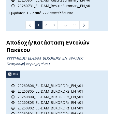
20260801_EL-DAM_ResultsSummary_EN_v01
20260731_EL-DAM_ResultsSummary_EN_v01
Εμφάνιση 1 - 7 από 227 αποτελέσματα.
1
2
3
...
33
Ενδιάμεσες σελίδες Use TAB t
Αποδοχή/Κατάσταση Εντολών
Πακέτου
YYYYMMDD_EL-DAM_BLKORDRs_ΕΝ_v##.xlsx:
Περιγραφή περιεχομένου.
Rss
20260806_EL-DAM_BLKORDRs_EN_v01
20260805_EL-DAM_BLKORDRs_EN_v01
20260804_EL-DAM_BLKORDRs_EN_v01
20260803_EL-DAM_BLKORDRs_EN_v01
20260802_EL-DAM_BLKORDRs_EN_v01
20260801_EL-DAM_BLKORDRs_EN_v01