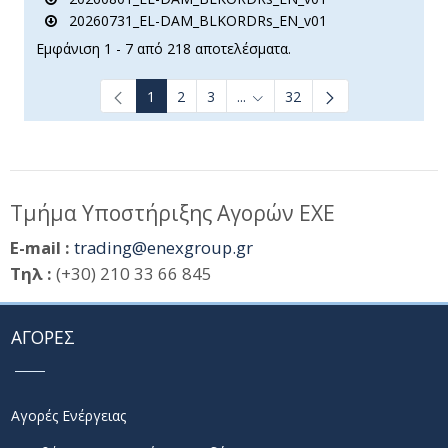
20260731_EL-DAM_BLKORDRs_EN_v01
Εμφάνιση 1 - 7 από 218 αποτελέσματα.
1
2
3
...
32
Ενδιάμεσες σελίδες Use TAB t
Τμήμα Υποστήριξης Αγορών ΕΧΕ
E-mail :
trading@enexgroup.gr
Τηλ :
(+30) 210 33 66 845
ΑΓΟΡΕΣ
Αγορές Ενέργειας