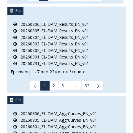
Rss
20260806_EL-DAM_Results_EN_v01
20260805_EL-DAM_Results_EN_v01
20260804_EL-DAM_Results_EN_v01
20260803_EL-DAM_Results_EN_v01
20260802_EL-DAM_Results_EN_v01
20260801_EL-DAM_Results_EN_v01
20260731_EL-DAM_Results_EN_v01
Εμφάνιση 1 - 7 από 224 αποτελέσματα.
1
2
3
...
32
Ενδιάμεσες σελίδες Use TAB t
Rss
20260806_EL-DAM_AggrCurves_EN_v01
20260805_EL-DAM_AggrCurves_EN_v01
20260804_EL-DAM_AggrCurves_EN_v01