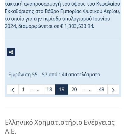
τακτική αναπροσαρμογή του ύψους του Κεφαλαίου
Εκκαθάρισης στο Βάθρο Εμπορίας Φυσικού Αερίου,
το οποίο για την περίοδο υπολογισμού Ιουνίου
2024, διαμορφώνεται σε € 1,303,533.94.
Εμφάνιση 55 - 57 από 144 αποτελέσματα.
1
...
18
19
20
...
48
Ενδιάμεσες σελίδες Use TAB to navigate.
Ενδιάμεσες σελίδες Use
Ελληνικό Χρηματιστήριο Ενέργειας
Α.Ε.