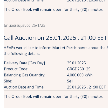
Auction Date and Time:
26.01.2025 , 20:00 EET
The Order Book will remain open for thirty (30) minutes.
Δημοσιευμένος 25/1/25
Call Auction on 25.01.2025 , 21:00 EET
HEnEx would like to inform Market Participants about the 
the following details:
Delivery Date [Gas Day]:
25.01.2025
Product Code:
GRGD250125
Balancing Gas Quantity:
4.000.000 kWh
Side:
Sell
Auction Date and Time:
25.01.2025 , 21:00 EET
The Order Book will remain open for thirty (30) minutes.