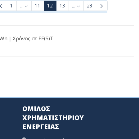
1
...
11
12
13
...
23
Ενδιάμεσες σελίδες Use TAB to navigate.
Ενδιάμεσες σελίδες Use TAB 
h | Χρόνος σε EE(S)T
ΟΜΙΛΟΣ
ΧΡΗΜΑΤΙΣΤΗΡΙΟΥ
ΕΝΕΡΓΕΙΑΣ