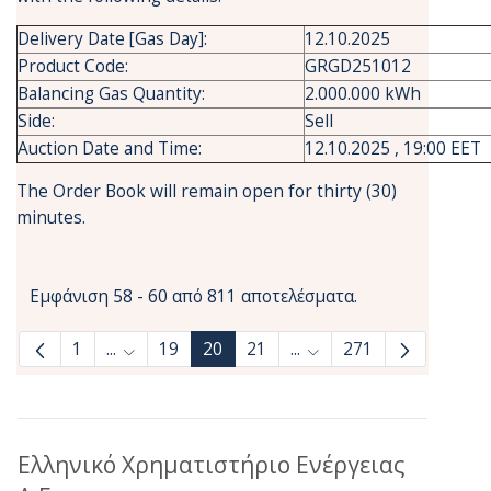
Delivery Date [Gas Day]:
12.10.2025
Product Code:
GRGD251012
Balancing Gas Quantity:
2.000.000 kWh
Side:
Sell
Auction Date and Time:
12.10.2025 , 19:00 EET
The Order Book will remain open for thirty (30)
minutes.
Εμφάνιση 58 - 60 από 811 αποτελέσματα.
1
...
19
20
21
...
271
Ενδιάμεσες σελίδες Use TAB to navigate.
Ενδιάμεσες σελίδες Use
Ελληνικό Χρηματιστήριο Ενέργειας