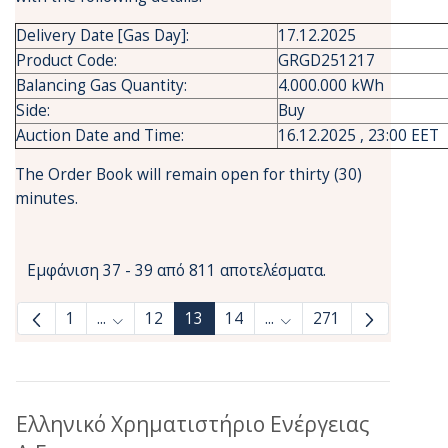
Delivery Date [Gas Day]:
17.12.2025
Product Code:
GRGD251217
Balancing Gas Quantity:
4.000.000 kWh
Side:
Buy
Auction Date and Time:
16.12.2025 , 23:00 EET
The Order Book will remain open for thirty (30)
minutes.
Εμφάνιση 37 - 39 από 811 αποτελέσματα.
1
...
12
13
14
...
271
Ενδιάμεσες σελίδες Use TAB to navigate.
Ενδιάμεσες σελίδες Use
Ελληνικό Χρηματιστήριο Ενέργειας