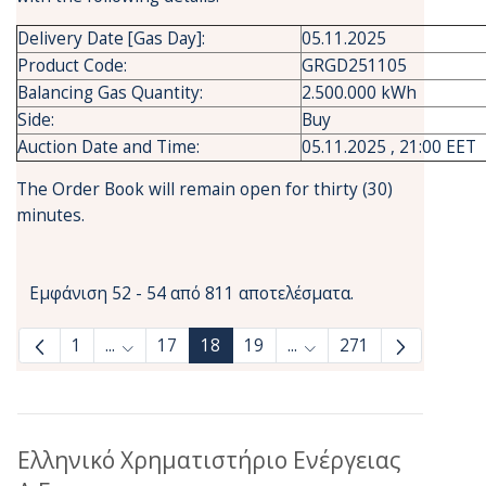
Delivery Date [Gas Day]:
05.11.2025
Product Code:
GRGD251105
Balancing Gas Quantity:
2.500.000 kWh
Side:
Buy
Auction Date and Time:
05.11.2025 , 21:00 EET
The Order Book will remain open for thirty (30)
minutes.
Εμφάνιση 52 - 54 από 811 αποτελέσματα.
1
...
17
18
19
...
271
Ενδιάμεσες σελίδες Use TAB to navigate.
Ενδιάμεσες σελίδες Use
Ελληνικό Χρηματιστήριο Ενέργειας