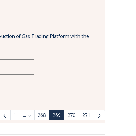
Auction of Gas Trading Platform with the
1
...
268
269
270
271
Ενδιάμεσες σελίδες Use TAB to navigate.