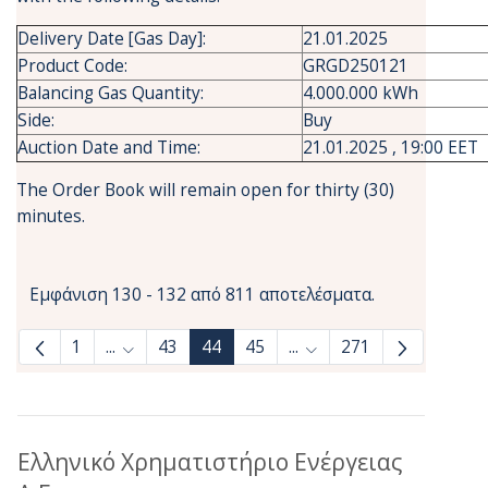
Delivery Date [Gas Day]:
21.01.2025
Product Code:
GRGD250121
Balancing Gas Quantity:
4.000.000 kWh
Side:
Buy
Auction Date and Time:
21.01.2025 , 19:00 EET
The Order Book will remain open for thirty (30)
minutes.
Εμφάνιση 130 - 132 από 811 αποτελέσματα.
1
...
43
44
45
...
271
Ενδιάμεσες σελίδες Use TAB to navigate.
Ενδιάμεσες σελίδες Use
Ελληνικό Χρηματιστήριο Ενέργειας