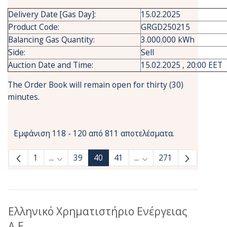
Delivery Date [Gas Day]:
15.02.2025
Product Code:
GRGD250215
Balancing Gas Quantity:
3.000.000 kWh
Side:
Sell
Auction Date and Time:
15.02.2025 , 20:00 EET
The Order Book will remain open for thirty (30)
minutes.
Εμφάνιση 118 - 120 από 811 αποτελέσματα.
1
...
39
40
41
...
271
Ενδιάμεσες σελίδες Use TAB to navigate.
Ενδιάμεσες σελίδες Use
Ελληνικό Χρηματιστήριο Ενέργειας
Α.Ε.