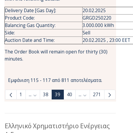
Delivery Date [Gas Day]:
20.02.2025
Product Code:
GRGD250220
Balancing Gas Quantity:
3.000.000 kWh
Side:
Sell
Auction Date and Time:
20.02.2025 , 23:00 EET
The Order Book will remain open for thirty (30)
minutes.
Εμφάνιση 115 - 117 από 811 αποτελέσματα.
1
...
38
39
40
...
271
Ενδιάμεσες σελίδες Use TAB to navigate.
Ενδιάμεσες σελίδες Use
Ελληνικό Χρηματιστήριο Ενέργειας