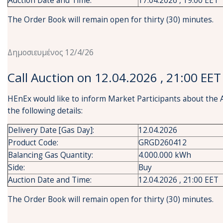
Auction Date and Time:
17.04.2026 , 19:00 EET
The Order Book will remain open for thirty (30) minutes.
Δημοσιευμένος 12/4/26
Call Auction on 12.04.2026 , 21:00 EET
HEnEx would like to inform Market Participants about the 
the following details:
Delivery Date [Gas Day]:
12.04.2026
Product Code:
GRGD260412
Balancing Gas Quantity:
4.000.000 kWh
Side:
Buy
Auction Date and Time:
12.04.2026 , 21:00 EET
The Order Book will remain open for thirty (30) minutes.