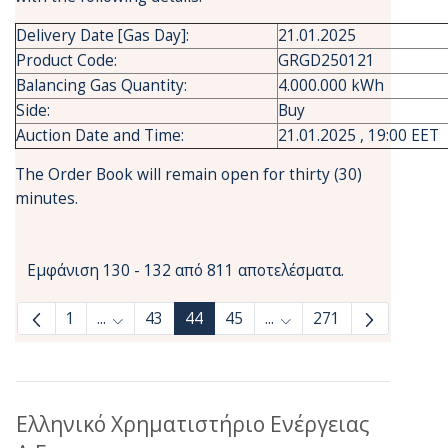
Delivery Date [Gas Day]:
21.01.2025
Product Code:
GRGD250121
Balancing Gas Quantity:
4.000.000 kWh
Side:
Buy
Auction Date and Time:
21.01.2025 , 19:00 EET
The Order Book will remain open for thirty (30)
minutes.
Εμφάνιση 130 - 132 από 811 αποτελέσματα.
1
...
43
44
45
...
271
Ενδιάμεσες σελίδες Use TAB to navigate.
Ενδιάμεσες σελίδες Use
Ελληνικό Χρηματιστήριο Ενέργειας