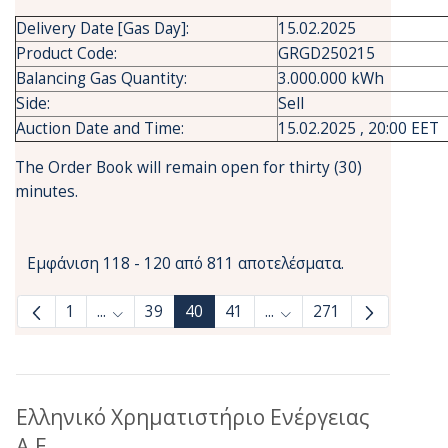
Delivery Date [Gas Day]:
15.02.2025
Product Code:
GRGD250215
Balancing Gas Quantity:
3.000.000 kWh
Side:
Sell
Auction Date and Time:
15.02.2025 , 20:00 EET
The Order Book will remain open for thirty (30)
minutes.
Εμφάνιση 118 - 120 από 811 αποτελέσματα.
1
...
39
40
41
...
271
Ενδιάμεσες σελίδες Use TAB to navigate.
Ενδιάμεσες σελίδες Use
Ελληνικό Χρηματιστήριο Ενέργειας
Α.Ε.