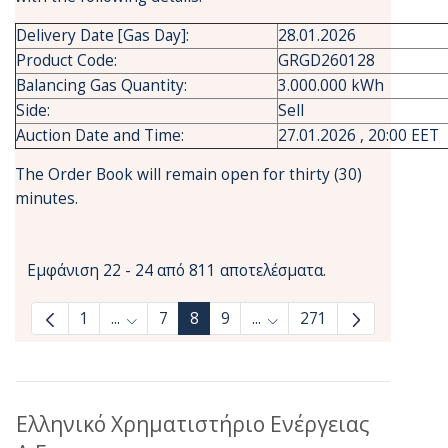
Delivery Date [Gas Day]:
28.01.2026
Product Code:
GRGD260128
Balancing Gas Quantity:
3.000.000 kWh
Side:
Sell
Auction Date and Time:
27.01.2026 , 20:00 EET
The Order Book will remain open for thirty (30)
minutes.
Εμφάνιση 22 - 24 από 811 αποτελέσματα.
1
...
7
8
9
...
271
Ενδιάμεσες σελίδες Use TAB to navigate.
Ενδιάμεσες σελίδες Use T
Ελληνικό Χρηματιστήριο Ενέργειας