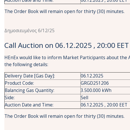
Auction Date and Time:
06.12.2025 , 20:00 EET
The Order Book will remain open for thirty (30) minutes.
Δημοσιευμένος 6/12/25
Call Auction on 06.12.2025 , 20:00 EET
HEnEx would like to inform Market Participants about the 
the following details:
Delivery Date [Gas Day]:
06.12.2025
Product Code:
GRGD251206
Balancing Gas Quantity:
3.500.000 kWh
Side:
Sell
Auction Date and Time:
06.12.2025 , 20:00 EET
The Order Book will remain open for thirty (30) minutes.