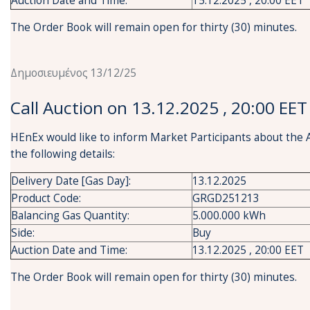
Auction Date and Time:
15.12.2025 , 20:00 EET
The Order Book will remain open for thirty (30) minutes.
Δημοσιευμένος 13/12/25
Call Auction on 13.12.2025 , 20:00 EET
HEnEx would like to inform Market Participants about the 
the following details:
Delivery Date [Gas Day]:
13.12.2025
Product Code:
GRGD251213
Balancing Gas Quantity:
5.000.000 kWh
Side:
Buy
Auction Date and Time:
13.12.2025 , 20:00 EET
The Order Book will remain open for thirty (30) minutes.