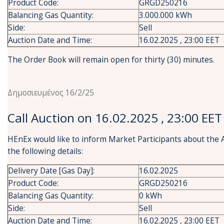
Product Code:
GRGD250216
Balancing Gas Quantity:
3.000.000 kWh
Side:
Sell
Auction Date and Time:
16.02.2025 , 23:00 EET
The Order Book will remain open for thirty (30) minutes.
Δημοσιευμένος 16/2/25
Call Auction on 16.02.2025 , 23:00 EET
HEnEx would like to inform Market Participants about the 
the following details:
Delivery Date [Gas Day]:
16.02.2025
Product Code:
GRGD250216
Balancing Gas Quantity:
0 kWh
Side:
Sell
Auction Date and Time:
16.02.2025 , 23:00 EET