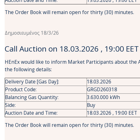
Auction Date and Time:
19.03.2026 , 19:00 EET
The Order Book will remain open for thirty (30) minutes.
Δημοσιευμένος 18/3/26
Call Auction on 18.03.2026 , 19:00 EET
HEnEx would like to inform Market Participants about the 
the following details:
Delivery Date [Gas Day]:
18.03.2026
Product Code:
GRGD260318
Balancing Gas Quantity:
3.630.000 kWh
Side:
Buy
Auction Date and Time:
18.03.2026 , 19:00 EET
The Order Book will remain open for thirty (30) minutes.