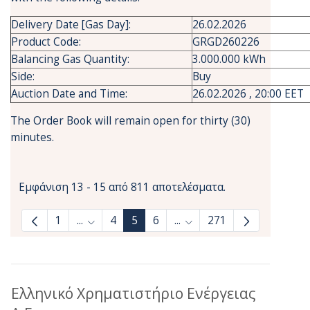
Delivery Date [Gas Day]:
26.02.2026
Product Code:
GRGD260226
Balancing Gas Quantity:
3.000.000 kWh
Side:
Buy
Auction Date and Time:
26.02.2026 , 20:00 EET
The Order Book will remain open for thirty (30)
minutes.
Εμφάνιση 13 - 15 από 811 αποτελέσματα.
1
...
4
5
6
...
271
Ενδιάμεσες σελίδες Use TAB to navigate.
Ενδιάμεσες σελίδες Use T
Ελληνικό Χρηματιστήριο Ενέργειας