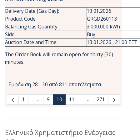
Delivery Date [Gas Day]:
13.01.2026
Product Code:
GRGD260113
Balancing Gas Quantity:
3.000.000 kWh
Side:
Buy
Auction Date and Time:
13.01.2026 , 21:00 EET
The Order Book will remain open for thirty (30)
minutes.
Εμφάνιση 28 - 30 από 811 αποτελέσματα.
1
...
9
10
11
...
271
Ενδιάμεσες σελίδες Use TAB to navigate.
Ενδιάμεσες σελίδες Use 
Ελληνικό Χρηματιστήριο Ενέργειας