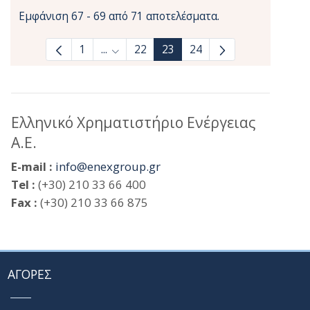
Εμφάνιση 67 - 69 από 71 αποτελέσματα.
1
...
22
23
24
Ενδιάμεσες σελίδες Use TAB to navigate
Ελληνικό Χρηματιστήριο Ενέργειας
Α.Ε.
E-mail :
info@enexgroup.gr
Tel :
(+30) 210 33 66 400
Fax :
(+30) 210 33 66 875
ΑΓΟΡΕΣ