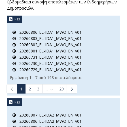
Εβδομαδιαία σύνοψη αποτελεσμάτων των Ενδοημερήσιων
Δημοπρασιών.
Rss
20260806_EL-IDA1_MWO_EN_v01
20260803_EL-IDA1_MWO_EN_v01
20260802_EL-IDA1_MWO_EN_v01
20260801_EL-IDA1_MWO_EN_v01
20260731_EL-IDA1_MWO_EN_v01
20260730_EL-IDA1_MWO_EN_v01
20260729_EL-IDA1_MWO_EN_v01
Εμφάνιση 1 - 7 από 198 αποτελέσματα.
1
2
3
...
29
Ενδιάμεσες σελίδες Use TAB to navigate.
Rss
20260807_EL-IDA2_MWO_EN_v01
20260806_EL-IDA2_MWO_EN_v01