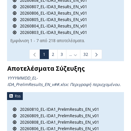
20260808_EL-IDA3_Results_EN_v01
20260807_EL-IDA3_Results_EN_v01
20260806_EL-IDA3_Results_EN_v01
20260805_EL-IDA3_Results_EN_v01
20260804_EL-IDA3_Results_EN_v01
20260803_EL-IDA3_Results_EN_v01
Εμφάνιση 1 - 7 από 218 αποτελέσματα.
1
2
3
...
32
Ενδιάμεσες σελίδες Use TAB t
Αποτελέσματα Σύζευξης
YYYYMMDD_EL-
IDA_PrelimResults_ΕΝ_v##.xlsx:
Περιγραφή περιεχομένου.
Rss
20260810_EL-IDA1_PrelimResults_EN_v01
20260809_EL-IDA1_PrelimResults_EN_v01
20260808_EL-IDA1_PrelimResults_EN_v01
20260806_EL-IDA1_PrelimResults_EN_v01