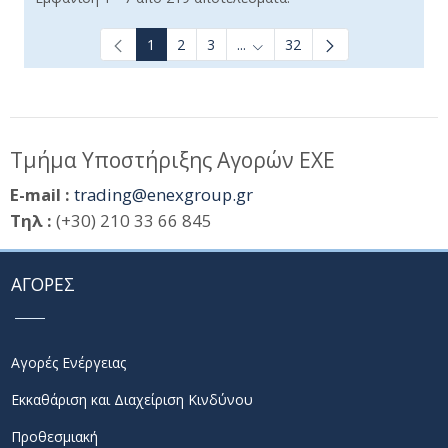
1
2
3
...
32
Ενδιάμεσες σελίδες Use TAB t
Τμήμα Υποστήριξης Αγορών ΕΧΕ
E-mail :
trading@enexgroup.gr
Τηλ :
(+30) 210 33 66 845
ΑΓΟΡΕΣ
Αγορές Ενέργειας
Εκκαθάριση και Διαχείριση Κινδύνου
Προθεσμιακή