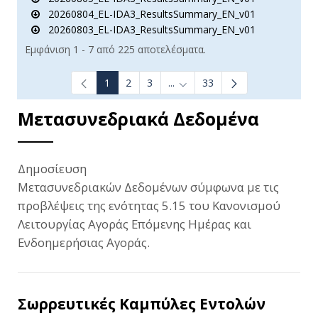
20260804_EL-IDA3_ResultsSummary_EN_v01
20260803_EL-IDA3_ResultsSummary_EN_v01
Εμφάνιση 1 - 7 από 225 αποτελέσματα.
1
2
3
...
33
Ενδιάμεσες σελίδες Use TAB t
Μετασυνεδριακά Δεδομένα
Δημοσίευση
Μετασυνεδριακών Δεδομένων σύμφωνα με τις
προβλέψεις της ενότητας 5.15 του Κανονισμού
Λειτουργίας Αγοράς Επόμενης Ημέρας και
Ενδοημερήσιας Αγοράς.
Σωρρευτικές Καμπύλες Εντολών