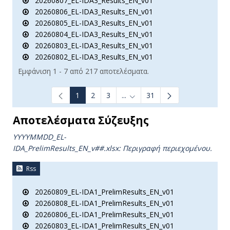
20260807_EL-IDA3_Results_EN_v01
20260806_EL-IDA3_Results_EN_v01
20260805_EL-IDA3_Results_EN_v01
20260804_EL-IDA3_Results_EN_v01
20260803_EL-IDA3_Results_EN_v01
20260802_EL-IDA3_Results_EN_v01
Εμφάνιση 1 - 7 από 217 αποτελέσματα.
1
2
3
...
31
Ενδιάμεσες σελίδες Use TAB t
Αποτελέσματα Σύζευξης
YYYYMMDD_EL-
IDA_PrelimResults_ΕΝ_v##.xlsx:
Περιγραφή περιεχομένου.
Rss
20260809_EL-IDA1_PrelimResults_EN_v01
20260808_EL-IDA1_PrelimResults_EN_v01
20260806_EL-IDA1_PrelimResults_EN_v01
20260803_EL-IDA1_PrelimResults_EN_v01