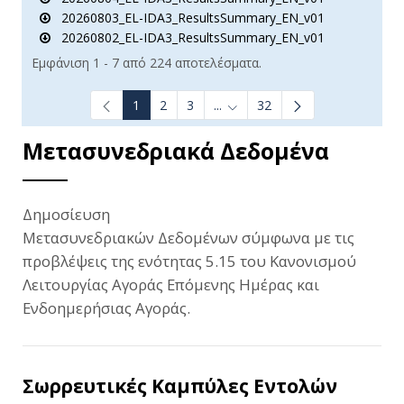
20260803_EL-IDA3_ResultsSummary_EN_v01
20260802_EL-IDA3_ResultsSummary_EN_v01
Εμφάνιση 1 - 7 από 224 αποτελέσματα.
1
2
3
...
32
Ενδιάμεσες σελίδες Use TAB t
Μετασυνεδριακά Δεδομένα
Δημοσίευση
Μετασυνεδριακών Δεδομένων σύμφωνα με τις
προβλέψεις της ενότητας 5.15 του Κανονισμού
Λειτουργίας Αγοράς Επόμενης Ημέρας και
Ενδοημερήσιας Αγοράς.
Σωρρευτικές Καμπύλες Εντολών