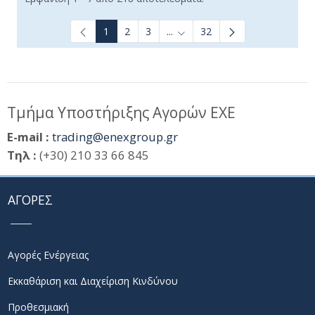
1
2
3
...
32
Ενδιάμεσες σελίδες Use TAB t
Τμήμα Υποστήριξης Αγορών ΕΧΕ
E-mail :
trading@enexgroup.gr
Τηλ :
(+30) 210 33 66 845
ΑΓΟΡΕΣ
Αγορές Ενέργειας
Εκκαθάριση και Διαχείριση Κινδύνου
Προθεσμιακή