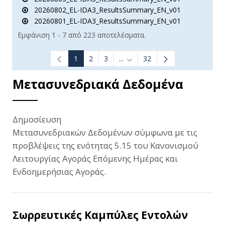
20260802_EL-IDA3_ResultsSummary_EN_v01
20260801_EL-IDA3_ResultsSummary_EN_v01
Εμφάνιση 1 - 7 από 223 αποτελέσματα.
1
2
3
...
32
Ενδιάμεσες σελίδες Use TAB t
Μετασυνεδριακά Δεδομένα
Δημοσίευση
Μετασυνεδριακών Δεδομένων σύμφωνα με τις
προβλέψεις της ενότητας 5.15 του Κανονισμού
Λειτουργίας Αγοράς Επόμενης Ημέρας και
Ενδοημερήσιας Αγοράς.
Σωρρευτικές Καμπύλες Εντολών