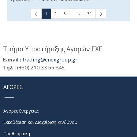
1
2
3
...
31
Ενδιάμεσες σελίδες Use TAB t
Τμήμα Υποστήριξης Αγορών ΕΧΕ
E-mail :
trading@enexgroup.gr
Τηλ :
(+30) 210 33 66 845
ΑΓΟΡΕΣ
Αγορές Ενέργειας
Εκκαθάριση και Διαχείριση Κινδύνου
Προθεσμιακή