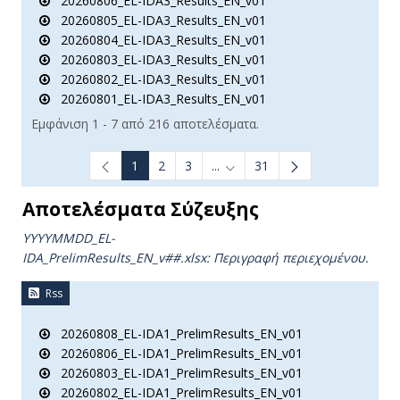
20260806_EL-IDA3_Results_EN_v01
20260805_EL-IDA3_Results_EN_v01
20260804_EL-IDA3_Results_EN_v01
20260803_EL-IDA3_Results_EN_v01
20260802_EL-IDA3_Results_EN_v01
20260801_EL-IDA3_Results_EN_v01
Εμφάνιση 1 - 7 από 216 αποτελέσματα.
1
2
3
...
31
Ενδιάμεσες σελίδες Use TAB t
Αποτελέσματα Σύζευξης
YYYYMMDD_EL-
IDA_PrelimResults_ΕΝ_v##.xlsx:
Περιγραφή περιεχομένου.
Rss
20260808_EL-IDA1_PrelimResults_EN_v01
20260806_EL-IDA1_PrelimResults_EN_v01
20260803_EL-IDA1_PrelimResults_EN_v01
20260802_EL-IDA1_PrelimResults_EN_v01