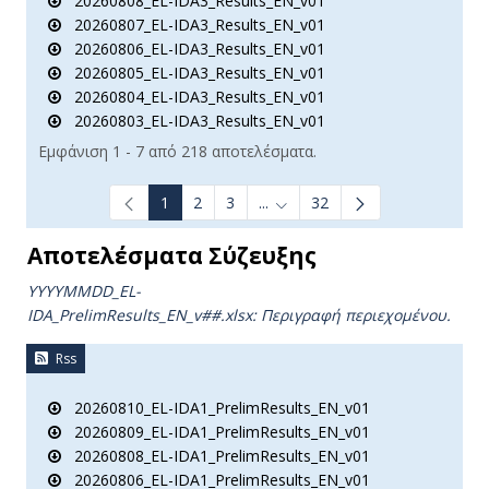
20260808_EL-IDA3_Results_EN_v01
20260807_EL-IDA3_Results_EN_v01
20260806_EL-IDA3_Results_EN_v01
20260805_EL-IDA3_Results_EN_v01
20260804_EL-IDA3_Results_EN_v01
20260803_EL-IDA3_Results_EN_v01
Εμφάνιση 1 - 7 από 218 αποτελέσματα.
1
2
3
...
32
Ενδιάμεσες σελίδες Use TAB t
Αποτελέσματα Σύζευξης
YYYYMMDD_EL-
IDA_PrelimResults_ΕΝ_v##.xlsx:
Περιγραφή περιεχομένου.
Rss
20260810_EL-IDA1_PrelimResults_EN_v01
20260809_EL-IDA1_PrelimResults_EN_v01
20260808_EL-IDA1_PrelimResults_EN_v01
20260806_EL-IDA1_PrelimResults_EN_v01