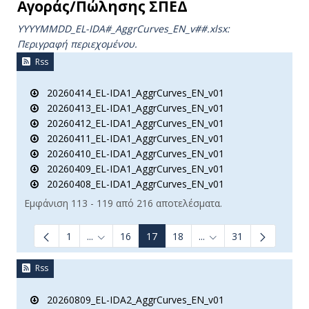
Αγοράς/Πώλησης ΣΠΕΔ
YYYYMMDD_EL-IDA#_AggrCurves_ΕΝ_v##.xlsx:
Περιγραφή περιεχομένου.
Rss
20260414_EL-IDA1_AggrCurves_EN_v01
20260413_EL-IDA1_AggrCurves_EN_v01
20260412_EL-IDA1_AggrCurves_EN_v01
20260411_EL-IDA1_AggrCurves_EN_v01
20260410_EL-IDA1_AggrCurves_EN_v01
20260409_EL-IDA1_AggrCurves_EN_v01
20260408_EL-IDA1_AggrCurves_EN_v01
Εμφάνιση 113 - 119 από 216 αποτελέσματα.
1
...
16
17
18
...
31
Ενδιάμεσες σελίδες Use TAB to navigate.
Ενδιάμεσες σελίδες Us
Rss
20260809_EL-IDA2_AggrCurves_EN_v01