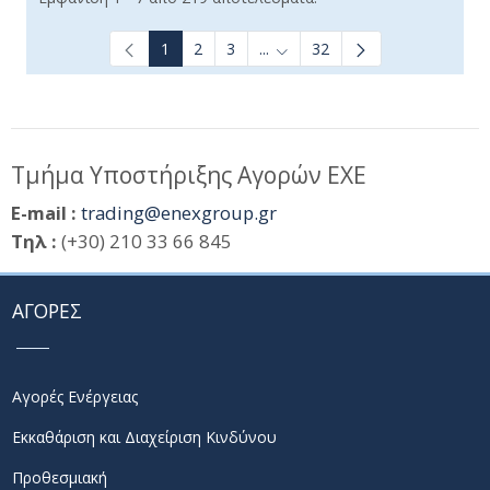
1
2
3
...
32
Ενδιάμεσες σελίδες Use TAB t
Τμήμα Υποστήριξης Αγορών ΕΧΕ
E-mail :
trading@enexgroup.gr
Τηλ :
(+30) 210 33 66 845
ΑΓΟΡΕΣ
Αγορές Ενέργειας
Εκκαθάριση και Διαχείριση Κινδύνου
Προθεσμιακή