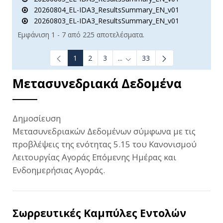
20260804_EL-IDA3_ResultsSummary_EN_v01
20260803_EL-IDA3_ResultsSummary_EN_v01
Εμφάνιση 1 - 7 από 225 αποτελέσματα.
1
2
3
...
33
Ενδιάμεσες σελίδες Use TAB t
Μετασυνεδριακά Δεδομένα
Δημοσίευση
Μετασυνεδριακών Δεδομένων σύμφωνα με τις
προβλέψεις της ενότητας 5.15 του Κανονισμού
Λειτουργίας Αγοράς Επόμενης Ημέρας και
Ενδοημερήσιας Αγοράς.
Σωρρευτικές Καμπύλες Εντολών