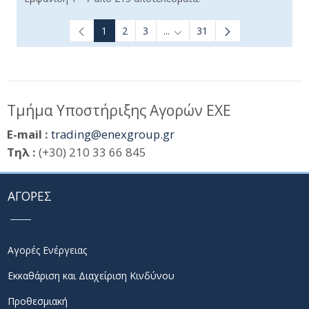
1
2
3
...
31
Ενδιάμεσες σελίδες Use TAB t
Τμήμα Υποστήριξης Αγορών ΕΧΕ
E-mail :
trading@enexgroup.gr
Τηλ :
(+30) 210 33 66 845
ΑΓΟΡΕΣ
Αγορές Ενέργειας
Εκκαθάριση και Διαχείριση Κινδύνου
Προθεσμιακή