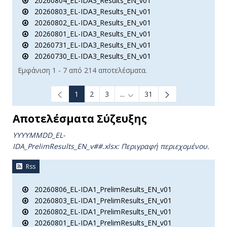
20260804_EL-IDA3_Results_EN_v01
20260803_EL-IDA3_Results_EN_v01
20260802_EL-IDA3_Results_EN_v01
20260801_EL-IDA3_Results_EN_v01
20260731_EL-IDA3_Results_EN_v01
20260730_EL-IDA3_Results_EN_v01
Εμφάνιση 1 - 7 από 214 αποτελέσματα.
1
2
3
...
31
Ενδιάμεσες σελίδες Use TAB t
Αποτελέσματα Σύζευξης
YYYYMMDD_EL-
IDA_PrelimResults_ΕΝ_v##.xlsx:
Περιγραφή περιεχομένου.
Rss
20260806_EL-IDA1_PrelimResults_EN_v01
20260803_EL-IDA1_PrelimResults_EN_v01
20260802_EL-IDA1_PrelimResults_EN_v01
20260801_EL-IDA1_PrelimResults_EN_v01