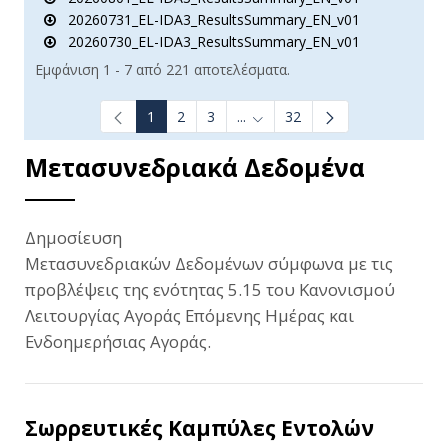
20260731_EL-IDA3_ResultsSummary_EN_v01
20260730_EL-IDA3_ResultsSummary_EN_v01
Εμφάνιση 1 - 7 από 221 αποτελέσματα.
1
2
3
...
32
Ενδιάμεσες σελίδες Use TAB t
Μετασυνεδριακά Δεδομένα
Δημοσίευση
Μετασυνεδριακών Δεδομένων σύμφωνα με τις
προβλέψεις της ενότητας 5.15 του Κανονισμού
Λειτουργίας Αγοράς Επόμενης Ημέρας και
Ενδοημερήσιας Αγοράς.
Σωρρευτικές Καμπύλες Εντολών