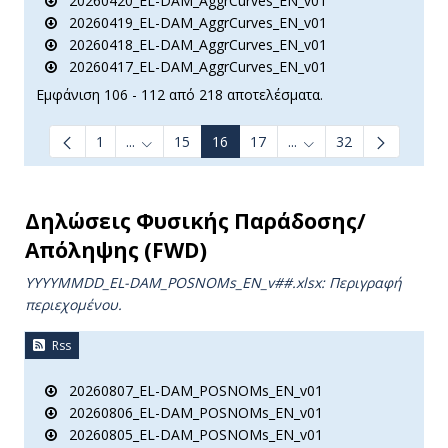
20260420_EL-DAM_AggrCurves_EN_v01
20260419_EL-DAM_AggrCurves_EN_v01
20260418_EL-DAM_AggrCurves_EN_v01
20260417_EL-DAM_AggrCurves_EN_v01
Εμφάνιση 106 - 112 από 218 αποτελέσματα.
1
...
15
16
17
...
32
Ενδιάμεσες σελίδες Use TAB to navigate.
Ενδιάμεσες σελίδες Us
Δηλώσεις Φυσικής Παράδοσης/
Απόληψης (FWD)
YYYYMMDD_EL-DAM_POSNOMs_ΕΝ_v##.xlsx: Περιγραφή
περιεχομένου.
Rss
20260807_EL-DAM_POSNOMs_EN_v01
20260806_EL-DAM_POSNOMs_EN_v01
20260805_EL-DAM_POSNOMs_EN_v01