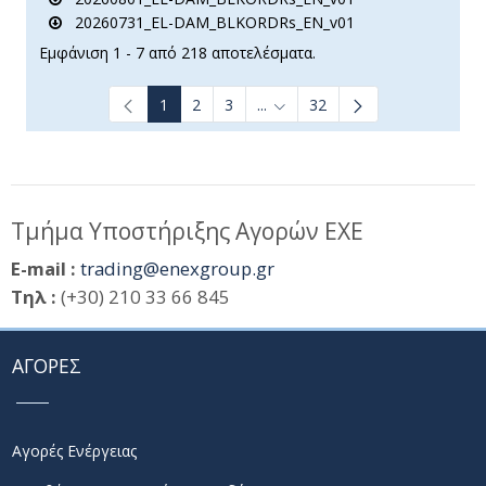
20260731_EL-DAM_BLKORDRs_EN_v01
Εμφάνιση 1 - 7 από 218 αποτελέσματα.
1
2
3
...
32
Ενδιάμεσες σελίδες Use TAB t
Τμήμα Υποστήριξης Αγορών ΕΧΕ
E-mail :
trading@enexgroup.gr
Τηλ :
(+30) 210 33 66 845
ΑΓΟΡΕΣ
Αγορές Ενέργειας