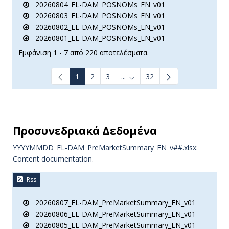
20260804_EL-DAM_POSNOMs_EN_v01
20260803_EL-DAM_POSNOMs_EN_v01
20260802_EL-DAM_POSNOMs_EN_v01
20260801_EL-DAM_POSNOMs_EN_v01
Εμφάνιση 1 - 7 από 220 αποτελέσματα.
1
2
3
...
32
Ενδιάμεσες σελίδες Use TAB t
Προσυνεδριακά Δεδομένα
YYYYMMDD_EL-DAM_PreMarketSummary_EN_v##.xlsx:
Content documentation.
Rss
20260807_EL-DAM_PreMarketSummary_EN_v01
20260806_EL-DAM_PreMarketSummary_EN_v01
20260805_EL-DAM_PreMarketSummary_EN_v01