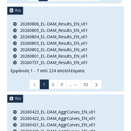
Rss
20260806_EL-DAM_Results_EN_v01
20260805_EL-DAM_Results_EN_v01
20260804_EL-DAM_Results_EN_v01
20260803_EL-DAM_Results_EN_v01
20260802_EL-DAM_Results_EN_v01
20260801_EL-DAM_Results_EN_v01
20260731_EL-DAM_Results_EN_v01
Εμφάνιση 1 - 7 από 224 αποτελέσματα.
1
2
3
...
32
Ενδιάμεσες σελίδες Use TAB t
Rss
20260423_EL-DAM_AggrCurves_EN_v01
20260422_EL-DAM_AggrCurves_EN_v01
20260421_EL-DAM_AggrCurves_EN_v01