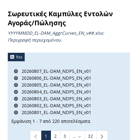
Σωρευτικές Καμπύλες Εντολών
Αγοράς/Πώλησης
YYYYMMDD_EL-DAM_AggrCurves_ΕΝ_v##.xlsx:
Περιγραφή περιεχομένου.
Rss
20260807_EL-DAM_NDPS_EN_v01
20260806_EL-DAM_NDPS_EN_v01
20260805_EL-DAM_NDPS_EN_v01
20260804_EL-DAM_NDPS_EN_v01
20260803_EL-DAM_NDPS_EN_v01
20260802_EL-DAM_NDPS_EN_v01
20260801_EL-DAM_NDPS_EN_v01
Εμφάνιση 1 - 7 από 220 αποτελέσματα.
1
2
3
...
32
Ενδιάμεσες σελίδες Use TAB to