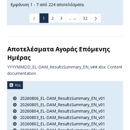
Εμφάνιση 1 - 7 από 224 αποτελέσματα.
1
2
3
...
32
Ενδιάμεσες σελίδες Use TAB t
Αποτελέσματα Aγοράς Επόμενης
Ημέρας
YYYYMMDD_EL-DAM_ResultsSummary_EN_v##.xlsx: Content
documentation.
Rss
20260806_EL-DAM_ResultsSummary_EN_v01
20260805_EL-DAM_ResultsSummary_EN_v01
20260804_EL-DAM_ResultsSummary_EN_v01
20260803_EL-DAM_ResultsSummary_EN_v01
20260802_EL-DAM_ResultsSummary_EN_v01