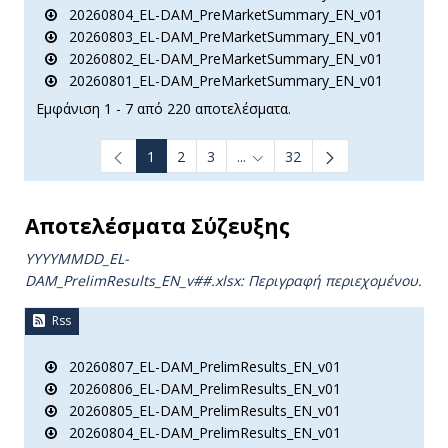
20260804_EL-DAM_PreMarketSummary_EN_v01
20260803_EL-DAM_PreMarketSummary_EN_v01
20260802_EL-DAM_PreMarketSummary_EN_v01
20260801_EL-DAM_PreMarketSummary_EN_v01
Εμφάνιση 1 - 7 από 220 αποτελέσματα.
1
2
3
...
32
Ενδιάμεσες σελίδες Use TAB t
Αποτελέσματα Σύζευξης
YYYYMMDD_EL-
DAM_PrelimResults_ΕΝ_v##.xlsx: Περιγραφή περιεχομένου.
Rss
20260807_EL-DAM_PrelimResults_EN_v01
20260806_EL-DAM_PrelimResults_EN_v01
20260805_EL-DAM_PrelimResults_EN_v01
20260804_EL-DAM_PrelimResults_EN_v01