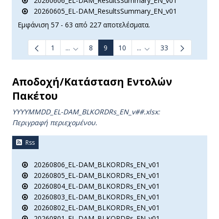
20260606_EL-DAM_ResultsSummary_EN_v01
20260605_EL-DAM_ResultsSummary_EN_v01
Εμφάνιση 57 - 63 από 227 αποτελέσματα.
1
...
8
9
10
...
33
Ενδιάμεσες σελίδες Use TAB to navigate.
Ενδιάμεσες σελίδες Use
Αποδοχή/Κατάσταση Εντολών
Πακέτου
YYYYMMDD_EL-DAM_BLKORDRs_ΕΝ_v##.xlsx:
Περιγραφή περιεχομένου.
Rss
20260806_EL-DAM_BLKORDRs_EN_v01
20260805_EL-DAM_BLKORDRs_EN_v01
20260804_EL-DAM_BLKORDRs_EN_v01
20260803_EL-DAM_BLKORDRs_EN_v01
20260802_EL-DAM_BLKORDRs_EN_v01
20260801_EL-DAM_BLKORDRs_EN_v01