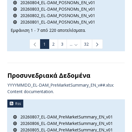
20260804_EL-DAM_POSNOMs_EN_v01
20260803_EL-DAM_POSNOMs_EN_v01
20260802_EL-DAM_POSNOMs_EN_v01
20260801_EL-DAM_POSNOMs_EN_v01
Εμφάνιση 1 - 7 από 220 αποτελέσματα.
1
2
3
...
32
Ενδιάμεσες σελίδες Use TAB t
Προσυνεδριακά Δεδομένα
YYYYMMDD_EL-DAM_PreMarketSummary_EN_v##.xlsx:
Content documentation.
Rss
20260807_EL-DAM_PreMarketSummary_EN_v01
20260806_EL-DAM_PreMarketSummary_EN_v01
20260805_EL-DAM_PreMarketSummary_EN_v01