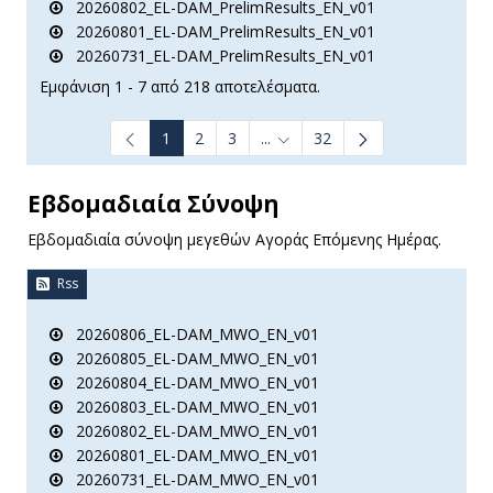
20260802_EL-DAM_PrelimResults_EN_v01
20260801_EL-DAM_PrelimResults_EN_v01
20260731_EL-DAM_PrelimResults_EN_v01
Εμφάνιση 1 - 7 από 218 αποτελέσματα.
1
2
3
...
32
Ενδιάμεσες σελίδες Use TAB t
Εβδομαδιαία Σύνοψη
Εβδομαδιαία σύνοψη μεγεθών Αγοράς Επόμενης Ημέρας.
Rss
20260806_EL-DAM_MWO_EN_v01
20260805_EL-DAM_MWO_EN_v01
20260804_EL-DAM_MWO_EN_v01
20260803_EL-DAM_MWO_EN_v01
20260802_EL-DAM_MWO_EN_v01
20260801_EL-DAM_MWO_EN_v01
20260731_EL-DAM_MWO_EN_v01