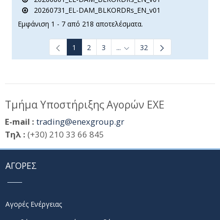
20260731_EL-DAM_BLKORDRs_EN_v01
Εμφάνιση 1 - 7 από 218 αποτελέσματα.
1
2
3
...
32
Ενδιάμεσες σελίδες Use TAB t
Τμήμα Υποστήριξης Αγορών ΕΧΕ
E-mail :
trading@enexgroup.gr
Τηλ :
(+30) 210 33 66 845
ΑΓΟΡΕΣ
Αγορές Ενέργειας