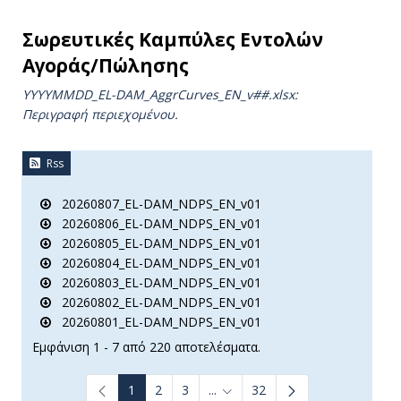
Σωρευτικές Καμπύλες Εντολών
Αγοράς/Πώλησης
YYYYMMDD_EL-DAM_AggrCurves_ΕΝ_v##.xlsx:
Περιγραφή περιεχομένου.
Rss
20260807_EL-DAM_NDPS_EN_v01
20260806_EL-DAM_NDPS_EN_v01
20260805_EL-DAM_NDPS_EN_v01
20260804_EL-DAM_NDPS_EN_v01
20260803_EL-DAM_NDPS_EN_v01
20260802_EL-DAM_NDPS_EN_v01
20260801_EL-DAM_NDPS_EN_v01
Εμφάνιση 1 - 7 από 220 αποτελέσματα.
1
2
3
...
32
Ενδιάμεσες σελίδες Use TAB to