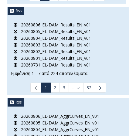
Rss
20260806_EL-DAM_Results_EN_v01
20260805_EL-DAM_Results_EN_v01
20260804_EL-DAM_Results_EN_v01
20260803_EL-DAM_Results_EN_v01
20260802_EL-DAM_Results_EN_v01
20260801_EL-DAM_Results_EN_v01
20260731_EL-DAM_Results_EN_v01
Εμφάνιση 1 - 7 από 224 αποτελέσματα.
1
2
3
...
32
Ενδιάμεσες σελίδες Use TAB t
Rss
20260806_EL-DAM_AggrCurves_EN_v01
20260805_EL-DAM_AggrCurves_EN_v01
20260804_EL-DAM_AggrCurves_EN_v01