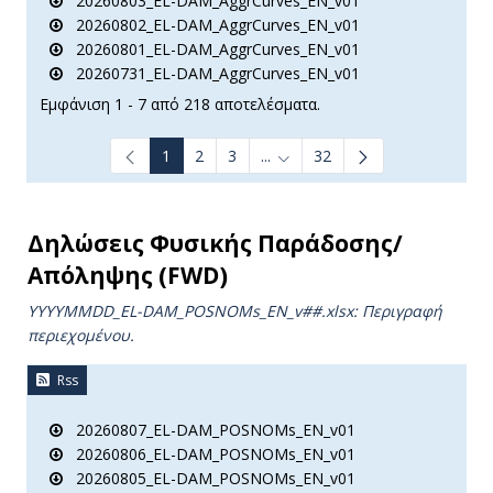
20260803_EL-DAM_AggrCurves_EN_v01
20260802_EL-DAM_AggrCurves_EN_v01
20260801_EL-DAM_AggrCurves_EN_v01
20260731_EL-DAM_AggrCurves_EN_v01
Εμφάνιση 1 - 7 από 218 αποτελέσματα.
1
2
3
...
32
Ενδιάμεσες σελίδες Use TAB t
Δηλώσεις Φυσικής Παράδοσης/
Απόληψης (FWD)
YYYYMMDD_EL-DAM_POSNOMs_ΕΝ_v##.xlsx: Περιγραφή
περιεχομένου.
Rss
20260807_EL-DAM_POSNOMs_EN_v01
20260806_EL-DAM_POSNOMs_EN_v01
20260805_EL-DAM_POSNOMs_EN_v01