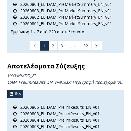
20260804_EL-DAM_PreMarketSummary_EN_v01
20260803_EL-DAM_PreMarketSummary_EN_v01
20260802_EL-DAM_PreMarketSummary_EN_v01
20260801_EL-DAM_PreMarketSummary_EN_v01
Εμφάνιση 1 - 7 από 220 αποτελέσματα.
1
2
3
...
32
Ενδιάμεσες σελίδες Use TAB t
Αποτελέσματα Σύζευξης
YYYYMMDD_EL-
DAM_PrelimResults_ΕΝ_v##.xlsx: Περιγραφή περιεχομένου.
Rss
20260806_EL-DAM_PrelimResults_EN_v01
20260805_EL-DAM_PrelimResults_EN_v01
20260804_EL-DAM_PrelimResults_EN_v01
20260803_EL-DAM_PrelimResults_EN_v01