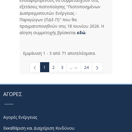
ενδιαφερόμενους να συμμετάσχουν στις
εξετάσεις πιστοποίησης "Πιστοποιημένων
Διαπραγματευτών Ενέργειας -
Παραγώγων (ΠΔΕ-Π)" που θα
πραγματοποιηθούν στις 18 Ιουνίου 2026. Η
αίτηση συμμετοχής βρίσκεται
εδώ
.
Εμφάνιση 1 - 3 από 71 αποτελέσματα.
1
2
3
...
24
Ενδιάμεσες σελίδες Use TAB t
ΑΓΟΡΕΣ
Αγορές Ενέργειας
Εκκαθάριση και Διαχείριση Κινδύνου