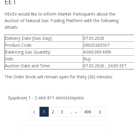
EET
HEnEx would like to inform Market Participants about the
Auction of Natural Gas Trading Platform with the following
details:
Delivery Date [Gas Day]:
07.05.2026
Product Code:
GRGD260507
Balancing Gas Quantity:
4.000.000 kWh
Side:
Buy
Auction Date and Time:
07.05.2026 , 24:00 EET
The Order Book will remain open for thirty (30) minutes.
Εμφάνιση 1 - 2 από 811 αποτελέσματα.
1
2
3
...
406
Ενδιάμεσες σελίδες Use TAB to