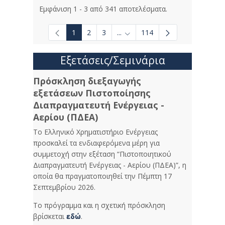
Εμφάνιση 1 - 3 από 341 αποτελέσματα.
1
2
3
...
114
Ενδιάμεσες σελίδες Use TAB to
Εξετάσεις/Σεμινάρια
Πρόσκληση διεξαγωγής
εξετάσεων Πιστοποίησης
Διαπραγματευτή Ενέργειας -
Αερίου (ΠΔΕΑ)
Το Ελληνικό Χρηματιστήριο Ενέργειας
προσκαλεί τα ενδιαφερόμενα μέρη για
συμμετοχή στην εξέταση “Πιστοποιητικού
Διαπραγματευτή Ενέργειας - Αερίου (ΠΔΕΑ)”, η
οποία θα πραγματοποιηθεί την Πέμπτη 17
Σεπτεμβρίου 2026.
Το πρόγραμμα και η σχετική πρόσκληση
βρίσκεται
εδώ
.