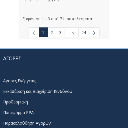
Εμφάνιση 1 - 3 από 71 αποτελέσματα.
1
2
3
...
24
Ενδιάμεσες σελίδες Use TAB t
ΑΓΟΡΕΣ
Αγορές Ενέργειας
Εκκαθάριση και Διαχείριση Κινδύνου
Προθεσμιακή
Πλατφόρμα PPA
Παρακολούθηση Αγορών