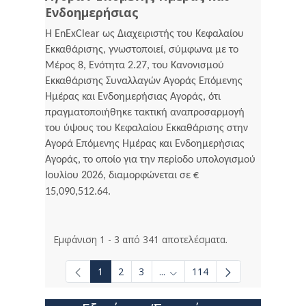
Ενδοημερήσιας
Η EnExClear ως Διαχειριστής του Κεφαλαίου
Εκκαθάρισης, γνωστοποιεί, σύμφωνα με το
Μέρος 8, Ενότητα 2.27, του Κανονισμού
Εκκαθάρισης Συναλλαγών Αγοράς Επόμενης
Ημέρας και Ενδοημερήσιας Αγοράς, ότι
πραγματοποιήθηκε τακτική αναπροσαρμογή
του ύψους του Κεφαλαίου Εκκαθάρισης στην
Αγορά Επόμενης Ημέρας και Ενδοημερήσιας
Αγοράς, το οποίο για την περίοδο υπολογισμού
Ιουλίου 2026, διαμορφώνεται σε €
15,090,512.64.
Εμφάνιση 1 - 3 από 341 αποτελέσματα.
1
2
3
...
114
Ενδιάμεσες σελίδες Use TAB to