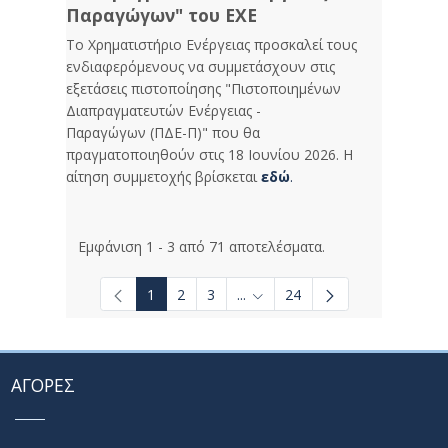
Παραγώγων" του ΕΧΕ
Το Χρηματιστήριο Ενέργειας προσκαλεί τους
ενδιαφερόμενους να συμμετάσχουν στις
εξετάσεις πιστοποίησης "Πιστοποιημένων
Διαπραγματευτών Ενέργειας -
Παραγώγων (ΠΔΕ-Π)" που θα
πραγματοποιηθούν στις 18 Ιουνίου 2026. Η
αίτηση συμμετοχής βρίσκεται
εδώ
.
Εμφάνιση 1 - 3 από 71 αποτελέσματα.
1
2
3
...
24
Ενδιάμεσες σελίδες Use TAB t
ΑΓΟΡΕΣ