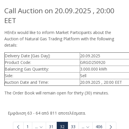
Call Auction on 20.09.2025 , 20:00
EET
HEnEx would like to inform Market Participants about the
Auction of Natural Gas Trading Platform with the following
details:
Delivery Date [Gas Day]:
20.09.2025
Product Code:
GRGD250920
Balancing Gas Quantity:
3.000.000 kWh
Side:
Sell
Auction Date and Time:
20.09.2025 , 20:00 EET
The Order Book will remain open for thirty (30) minutes.
Εμφάνιση 63 - 64 από 811 αποτελέσματα.
1
...
31
32
33
...
406
Ενδιάμεσες σελίδες Use TAB to navigate.
Ενδιάμεσες σελίδες Use