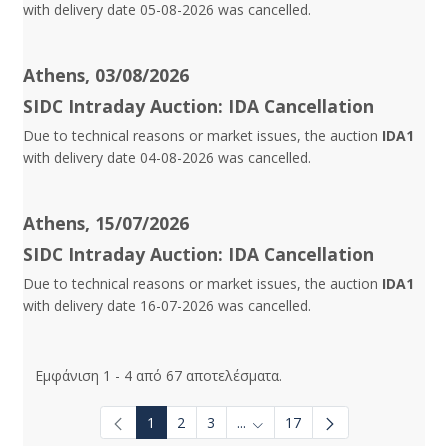
with delivery date 05-08-2026 was cancelled.
Athens, 03/08/2026
SIDC Intraday Auction: IDA Cancellation
Due to technical reasons or market issues, the auction
IDA1
with delivery date 04-08-2026 was cancelled.
Athens, 15/07/2026
SIDC Intraday Auction: IDA Cancellation
Due to technical reasons or market issues, the auction
IDA1
with delivery date 16-07-2026 was cancelled.
Εμφάνιση 1 - 4 από 67 αποτελέσματα.
1
2
3
...
17
Ενδιάμεσες σελίδες Use TAB t