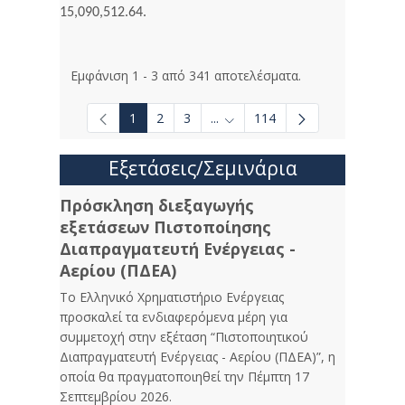
15,090,512.64.
Εμφάνιση 1 - 3 από 341 αποτελέσματα.
1
2
3
...
114
Ενδιάμεσες σελίδες Use TAB to
Εξετάσεις/Σεμινάρια
Πρόσκληση διεξαγωγής
εξετάσεων Πιστοποίησης
Διαπραγματευτή Ενέργειας -
Αερίου (ΠΔΕΑ)
Το Ελληνικό Χρηματιστήριο Ενέργειας
προσκαλεί τα ενδιαφερόμενα μέρη για
συμμετοχή στην εξέταση “Πιστοποιητικού
Διαπραγματευτή Ενέργειας - Αερίου (ΠΔΕΑ)”, η
οποία θα πραγματοποιηθεί την Πέμπτη 17
Σεπτεμβρίου 2026.