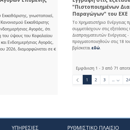
"Πιστοποιημένων Δια
Παραγώγων" του ΕΧΕ
υ Εκκαθάρισης, γνωστοποιεί,
Το Χρηματιστήριο Ενέργειας 
υ Κανονισμού Εκκαθάρισης
συμμετάσχουν στις εξετάσεις
νδοημερήσιας Αγοράς, ότι
Διαπραγματευτών Ενέργειας 
 του ύψους του Κεφαλαίου
πραγματοποιηθούν στις 18 Ιο
και Ενδοημερήσιας Αγοράς,
βρίσκεται
εδώ
.
ίου 2026, διαμορφώνεται σε €
Εμφάνιση 1 - 3 από 71 αποτ
1
2
3
...
2
Ενδιάμε
se TAB to navigate.
ΥΠΗΡΕΣΙΕΣ
ΡΥΘΜΙΣΤΙΚΟ ΠΛΑΙΣΙΟ