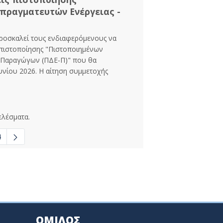
πραγματευτών Ενέργειας -
προσκαλεί τους ενδιαφερόμενους να
 πιστοποίησης "Πιστοποιημένων
- Παραγώγων (ΠΔΕ-Π)" που θα
υνίου 2026. Η αίτηση συμμετοχής
ελέσματα.
4
σες σελίδες Use TAB to navigate.
ΟΜΙΛΟΣ