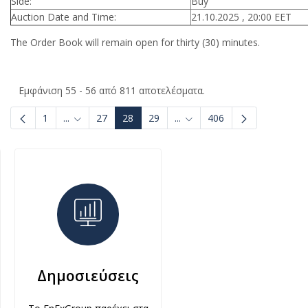
Side:
Buy
Auction Date and Time:
21.10.2025 , 20:00 EET
The Order Book will remain open for thirty (30) minutes.
Εμφάνιση 55 - 56 από 811 αποτελέσματα.
1
...
27
28
29
...
406
Ενδιάμεσες σελίδες Use TAB to navigate.
Ενδιάμεσες σελίδες Use TAB
Δημοσιεύσεις