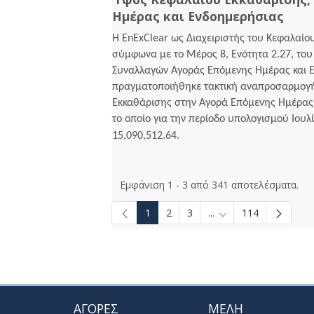
Ημέρας και Ενδοημερήσιας
Η EnExClear ως Διαχειριστής του Κεφαλαίο
σύμφωνα με το Μέρος 8, Ενότητα 2.27, το
Συναλλαγών Αγοράς Επόμενης Ημέρας και Ε
πραγματοποιήθηκε τακτική αναπροσαρμογή
Εκκαθάρισης στην Αγορά Επόμενης Ημέρας 
το οποίο για την περίοδο υπολογισμού Ιουλ
15,090,512.64.
Εμφάνιση 1 - 3 από 341 αποτελέσματα.
1
2
3
...
114
Ενδιάμεσες σελίδες U
ΑΓΟΡΕΣ
ΜΕΛΗ