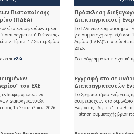
εων Πιστοποίησης
Πρόσκληση διεξαγωγ
ρίου (ΠΔΕΑ)
Διαπραγματευτή Ενέργ
καλεί τα ενδιαφερόμενα μέρη
Το Ελληνικό Χρηματιστήριο Ε
ού Διαπραγματευτή Ενέργειας -
για συμμετοχή στην εξέταση “
εί την Πέμπτη 17 Σεπτεμβρίου
Αερίου (ΠΔΕΑ)”, η οποία θα 
2026.
ίσκεται
εδώ
.
Το πρόγραμμα και η σχετική 
ποιημένων
Εγγραφή στο σεμινάρ
Αερίου" του ΕΧΕ
Διαπραγματευτών Ενέ
υς ενδιαφερόμενους να
Το Χρηματιστήριο Ενέργειας 
ένων Διαπραγματευτών
συμμετάσχουν στο σεμινάριο
ί στις 15 Σεπτεμβρίου 2026.
Ενέργειας - Αερίου" που θα π
Η αίτηση συμμετοχής βρίσκετ
 Αγορών Επόμενης
Εγγραφή στις εξετάσ