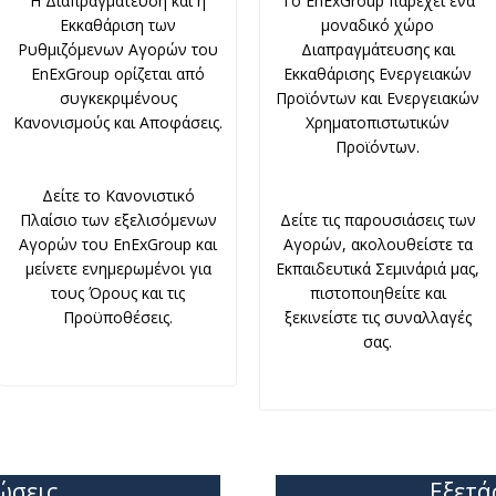
Η Διαπραγμάτευση και η
Το EnExGroup παρέχει ένα
Εκκαθάριση των
μοναδικό χώρο
Ρυθμιζόμενων Αγορών του
Διαπραγμάτευσης και
EnExGroup ορίζεται από
Εκκαθάρισης Ενεργειακών
συγκεκριμένους
Προϊόντων και Ενεργειακών
Κανονισμούς και Αποφάσεις.
Χρηματοπιστωτικών
Προϊόντων.
Δείτε το Κανονιστικό
Πλαίσιο των εξελισόμενων
Δείτε τις παρουσιάσεις των
Αγορών του EnExGroup και
Αγορών, ακολουθείστε τα
μείνετε ενημερωμένοι για
Εκπαιδευτικά Σεμινάριά μας,
τους Όρους και τις
πιστοποιηθείτε και
Προϋποθέσεις.
ξεκινείστε τις συναλλαγές
σας.
ώσεις
Εξετά