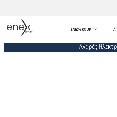
Skip to Main Content
ENEXGROUP
Α
Αγορές Ηλεκτρ