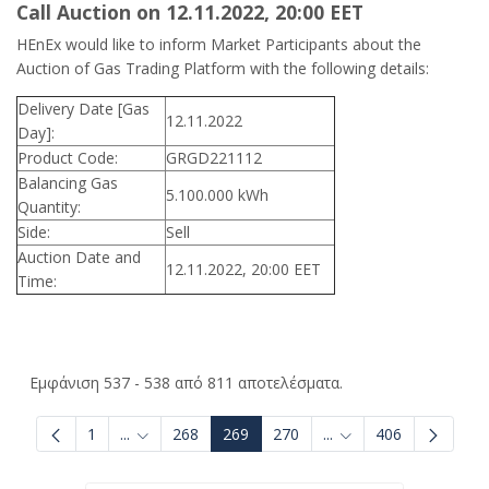
Call Auction on 12.11.2022, 20:00 ΕΕΤ
HEnEx would like to inform Market Participants about the
Auction of Gas Trading Platform with the following details:
Delivery Date [Gas
12.11.2022
Day]:
Product Code:
GRGD221112
Balancing Gas
5.100.000 kWh
Quantity:
Side:
Sell
Auction Date and
12.11.2022, 20:00 EET
Time:
Εμφάνιση 537 - 538 από 811 αποτελέσματα.
1
...
268
269
270
...
406
Ενδιάμεσες σελίδες Use TAB to navigate.
Ενδιάμεσες σελίδες U