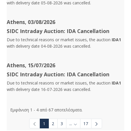
with delivery date 05-08-2026 was cancelled.
Athens, 03/08/2026
SIDC Intraday Auction: IDA Cancellation
Due to technical reasons or market issues, the auction
IDA1
with delivery date 04-08-2026 was cancelled.
Athens, 15/07/2026
SIDC Intraday Auction: IDA Cancellation
Due to technical reasons or market issues, the auction
IDA1
with delivery date 16-07-2026 was cancelled.
Εμφάνιση 1 - 4 από 67 αποτελέσματα.
1
2
3
...
17
Ενδιάμεσες σελίδες Use TAB t