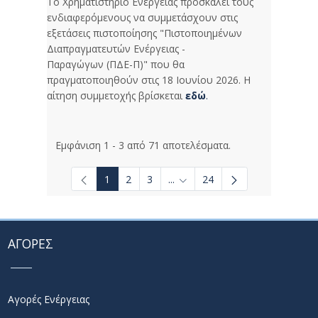
Το Χρηματιστήριο Ενέργειας προσκαλεί τους
ενδιαφερόμενους να συμμετάσχουν στις
εξετάσεις πιστοποίησης "Πιστοποιημένων
Διαπραγματευτών Ενέργειας -
Παραγώγων (ΠΔΕ-Π)" που θα
πραγματοποιηθούν στις 18 Ιουνίου 2026. Η
αίτηση συμμετοχής βρίσκεται
εδώ
.
Εμφάνιση 1 - 3 από 71 αποτελέσματα.
1
2
3
...
24
Ενδιάμεσες σελίδες Use TAB t
ΑΓΟΡΕΣ
Αγορές Ενέργειας