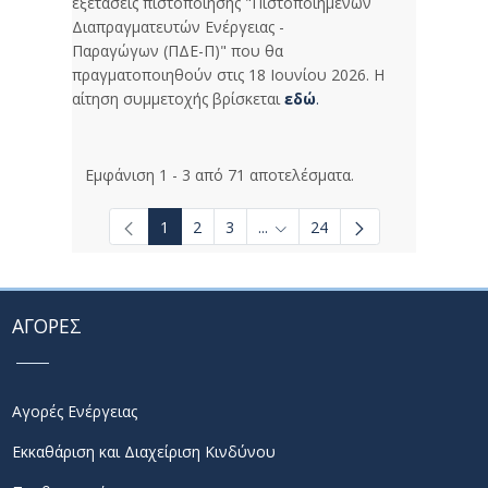
εξετάσεις πιστοποίησης "Πιστοποιημένων
Διαπραγματευτών Ενέργειας -
Παραγώγων (ΠΔΕ-Π)" που θα
πραγματοποιηθούν στις 18 Ιουνίου 2026. Η
αίτηση συμμετοχής βρίσκεται
εδώ
.
Εμφάνιση 1 - 3 από 71 αποτελέσματα.
1
2
3
...
24
Ενδιάμεσες σελίδες Use TAB t
ΑΓΟΡΕΣ
Αγορές Ενέργειας
Εκκαθάριση και Διαχείριση Κινδύνου