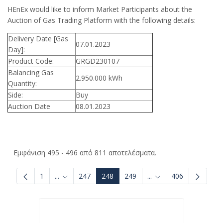
HEnEx would like to inform Market Participants about the
Auction of Gas Trading Platform with the following details:
Delivery Date [Gas
07.01.2023
Day]:
Product Code:
GRGD230107
Balancing Gas
2.950.000 kWh
Quantity:
Side:
Buy
Auction Date
08.01.2023
Εμφάνιση 495 - 496 από 811 αποτελέσματα.
1
...
247
248
249
...
406
Ενδιάμεσες σελίδες Use TAB to navigate.
Ενδιάμεσες σελίδες U