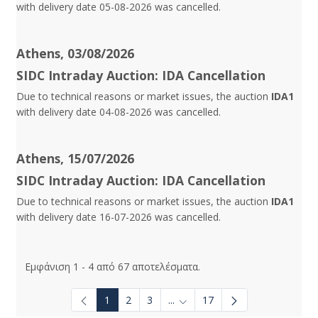
with delivery date 05-08-2026 was cancelled.
Athens, 03/08/2026
SIDC Intraday Auction: IDA Cancellation
Due to technical reasons or market issues, the auction
IDA1
with delivery date 04-08-2026 was cancelled.
Athens, 15/07/2026
SIDC Intraday Auction: IDA Cancellation
Due to technical reasons or market issues, the auction
IDA1
with delivery date 16-07-2026 was cancelled.
Εμφάνιση 1 - 4 από 67 αποτελέσματα.
1
2
3
...
17
Ενδιάμεσες σελίδες Use TAB t