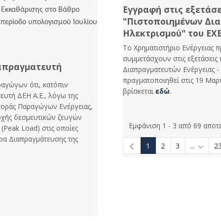
Εγγραφή στις εξετάσ
 Εκκαθάρισης στο Βάθρο
"Πιστοποιημένων Δια
 περίοδο υπολογισμού Ιουλίου
Ηλεκτρισμού" του ΕΧ
Το Χρηματιστήριο Ενέργειας 
συμμετάσχουν στις εξετάσεις
απραγματευτή
Διαπραγματευτών Ενέργειας -
πραγματοποιηθεί στις 19 Μαρ
ραγώγων ότι, κατόπιν
βρίσκεται
εδώ
.
ευτή ΔΕΗ Α.Ε., λόγω της
Αγοράς Παραγώγων Ενέργειας,
χής δεσμευτικών ζευγών
Εμφάνιση 1 - 3 από 69 αποτ
 (Peak Load) στις οποίες
ρα Διαπραγμάτευσης της
1
2
3
...
2
Ενδιάμε
se TAB to navigate.