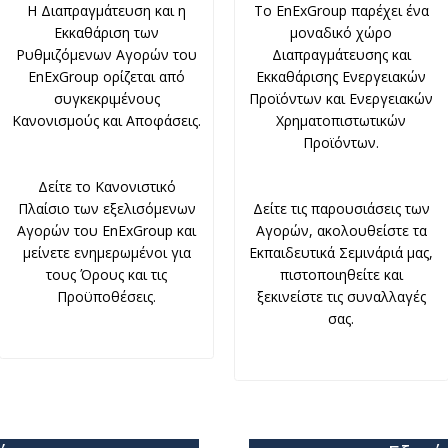
Η Διαπραγμάτευση και η
Το EnExGroup παρέχει ένα
Εκκαθάριση των
μοναδικό χώρο
Ρυθμιζόμενων Αγορών του
Διαπραγμάτευσης και
EnExGroup ορίζεται από
Εκκαθάρισης Ενεργειακών
συγκεκριμένους
Προϊόντων και Ενεργειακών
Κανονισμούς και Αποφάσεις.
Χρηματοπιστωτικών
Προϊόντων.
Δείτε το Κανονιστικό
Πλαίσιο των εξελισόμενων
Δείτε τις παρουσιάσεις των
Αγορών του EnExGroup και
Αγορών, ακολουθείστε τα
μείνετε ενημερωμένοι για
Εκπαιδευτικά Σεμινάριά μας,
τους Όρους και τις
πιστοποιηθείτε και
Προϋποθέσεις.
ξεκινείστε τις συναλλαγές
σας.