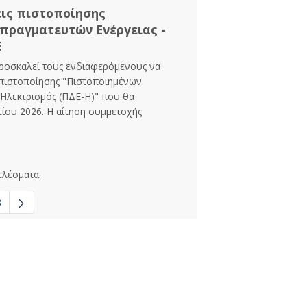
εις πιστοποίησης
πραγματευτών Ενέργειας -
Ε
προσκαλεί τους ενδιαφερόμενους να
 πιστοποίησης "Πιστοποιημένων
 Ηλεκτρισμός (ΠΔΕ-Η)" που θα
τίου 2026. Η αίτηση συμμετοχής
ελέσματα.
3
σες σελίδες Use TAB to navigate.