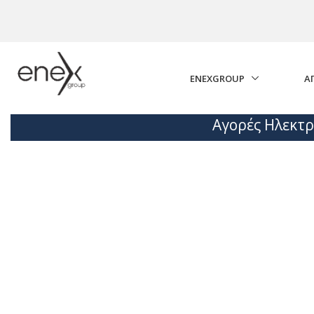
Skip to Main Content
ENEXGROUP
Α
Αγορές Ηλεκτρ