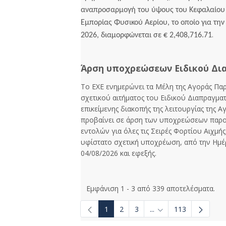
αναπροσαρμογή του ύψους του Κεφαλαίου
Εμπορίας Φυσικού Αερίου, το οποίο για την
.
2026, διαμορφώνεται σε € 2,408,716.71
Άρση υποχρεώσεων Ειδικού Δι
Το ΕΧΕ ενημερώνει τα Μέλη της Αγοράς Πα
σχετικού αιτήματος του Ειδικού Διαπραγματ
επικείμενης διακοπής της λειτουργίας της 
προβαίνει σε άρση των υποχρεώσεων παρο
εντολών για όλες τις Σειρές Φορτίου Αιχμής
υφίστατο σχετική υποχρέωση, από την Ημέ
04/08/2026 και εφεξής.
Εμφάνιση 1 - 3 από 339 αποτελέσματα.
1
2
3
...
113
Ενδιάμεσες σελίδες U