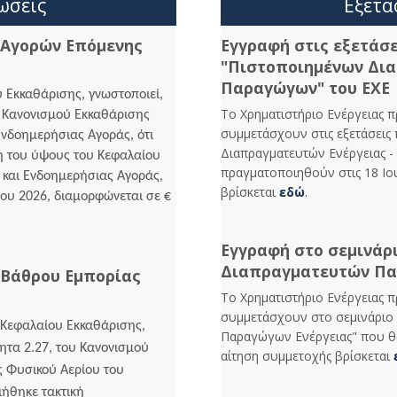
ώσεις
Εξετά
 Αγορών Επόμενης
Εγγραφή στις εξετάσ
"Πιστοποιημένων Δια
Παραγώγων" του ΕΧΕ
υ Εκκαθάρισης, γνωστοποιεί,
Το Χρηματιστήριο Ενέργειας 
υ Κανονισμού Εκκαθάρισης
συμμετάσχουν στις εξετάσεις
νδοημερήσιας Αγοράς, ότι
Διαπραγματευτών Ενέργειας 
 του ύψους του Κεφαλαίου
πραγματοποιηθούν στις 18 Ιο
και Ενδοημερήσιας Αγοράς,
βρίσκεται
εδώ
.
ίου 2026, διαμορφώνεται σε €
Εγγραφή στο σεμινάρ
Διαπραγματευτών Πα
 Βάθρου Εμπορίας
Το Χρηματιστήριο Ενέργειας 
συμμετάσχουν στο σεμινάριο
 Κεφαλαίου Εκκαθάρισης,
Παραγώγων Ενέργειας" που θα
ητα 2.27, του Κανονισμού
αίτηση συμμετοχής βρίσκεται
 Φυσικού Αερίου του
ιήθηκε τακτική