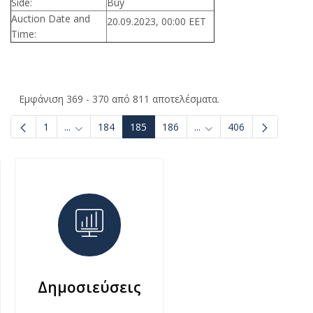
Side:
Buy
Auction Date and
20.09.2023, 00:00 EET
Time:
Εμφάνιση 369 - 370 από 811 αποτελέσματα.
1
...
184
185
186
...
406
Ενδιάμεσες σελίδες Use TAB to navigate.
Ενδιάμεσες σελίδες Use
Δημοσιεύσεις