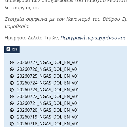
επαναφορά των υποχρεώσεων του Παρόχου Ρευστότητ
λειτουργίας του.
Στοιχεία σύμφωνα με τον Κανονισμό του Βάθρου Εμ
νομοθεσία.
Ημερήσιο Δελτίο Τιμών,
Περιγραφή περιεχομένου και
Rss
20260727_NGAS_DOL_EN_v01
20260726_NGAS_DOL_EN_v01
20260725_NGAS_DOL_EN_v01
20260724_NGAS_DOL_EN_v01
20260723_NGAS_DOL_EN_v01
20260722_NGAS_DOL_EN_v01
20260721_NGAS_DOL_EN_v01
20260720_NGAS_DOL_EN_v01
20260719_NGAS_DOL_EN_v01
20260718_NGAS_DOL_EN_v01