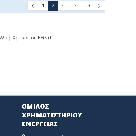
1
2
3
...
23
Ενδιάμεσες σελίδες Use TAB 
h | Χρόνος σε EE(S)T
ΟΜΙΛΟΣ
ΧΡΗΜΑΤΙΣΤΗΡΙΟΥ
ΕΝΕΡΓΕΙΑΣ