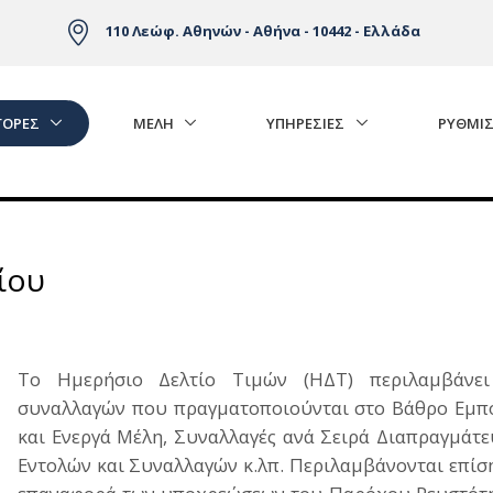
110 Λεώφ. Αθηνών - Αθήνα - 10442 - Ελλάδα
ΓΟΡΈΣ
ΜΕΛΗ
ΥΠΗΡΕΣΙΕΣ
ΡΥΘΜΙΣ
ίου
Το Ημερήσιο Δελτίο Τιμών (ΗΔΤ) περιλαμβάνει
συναλλαγών που πραγματοποιούνται στο Βάθρο Εμπο
και Ενεργά Μέλη, Συναλλαγές ανά Σειρά Διαπραγμά
Εντολών και Συναλλαγών κ.λπ. Περιλαμβάνονται επίση