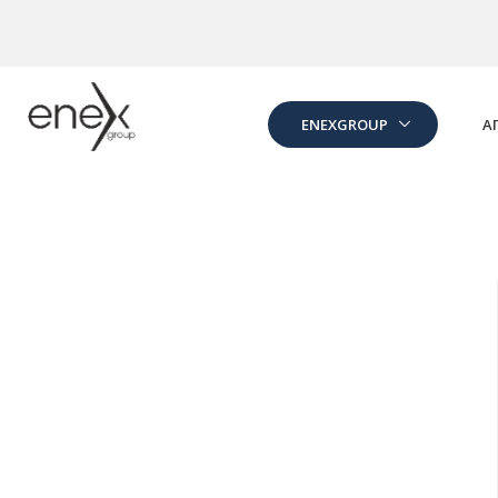
Skip to Main Content
ENEXGROUP
Α